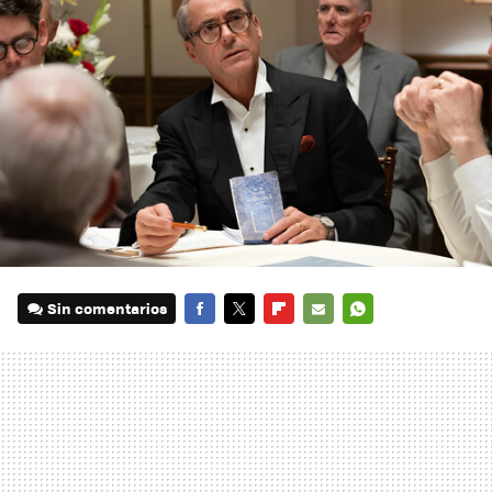
Sin comentarios
FACEBOOK
TWITTER
FLIPBOARD
E-
WHATSAPP
MAIL