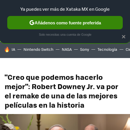
Ya puedes ver más de Xataka MX en Google
SELECCIÓN
GAMING
HOME
AUTO
TERRITORIO SAM
Añádenos como fuente preferida
Solo necesitas una cuenta de Google
×
HOY SE HABLA DE
IA
Nintendo Switch
NASA
Sony
Tecnología
Ci
"Creo que podemos hacerlo
mejor": Robert Downey Jr. va por
el remake de una de las mejores
películas en la historia