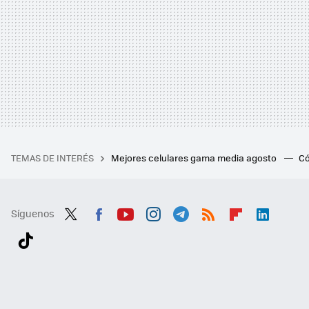
TEMAS DE INTERÉS
Mejores celulares gama media agosto
Có
Síguenos
Twit
Fac
You
Inst
Tele
RSS
Flip
Link
ter
ebo
tub
agr
gra
boa
edI
Tikt
ok
e
am
m
rd
n
ok