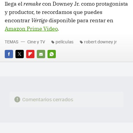
llega el
remake
con Downey Jr. como protagonista
y productor, te recordamos que puedes
encontrar
Vértigo
disponible para rentar en
Amazon Prime Video
.
TEMAS
Cine y TV
películas
robert downey jr
FACEBOOK
TWITTER
FLIPBOARD
E-
WHATSAPP
MAIL
Comentarios cerrados