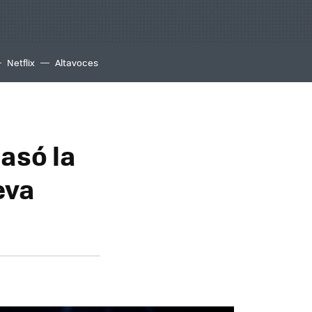
Netflix
Altavoces
pasó la
eva