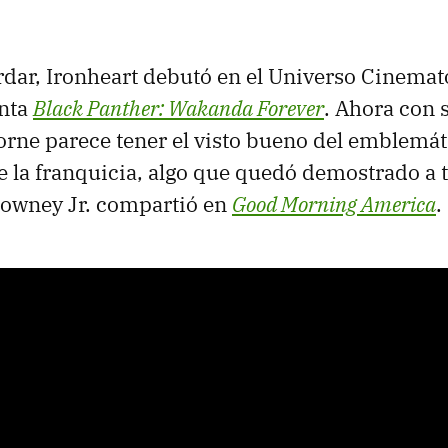
rdar, Ironheart debutó en el Universo Cinemat
inta
Black Panther: Wakanda Forever
. Ahora con 
orne parece tener el visto bueno del emblemát
e la franquicia, algo que quedó demostrado a 
owney Jr. compartió en
Good Morning America
.