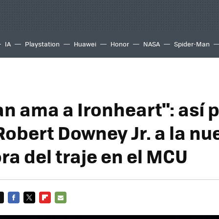
IA
Playstation
Huawei
Honor
NASA
Spider-Man
n ama a Ironheart": así 
Robert Downey Jr. a la nu
ra del traje en el MCU
FACEBOOK
TWITTER
FLIPBOARD
E-