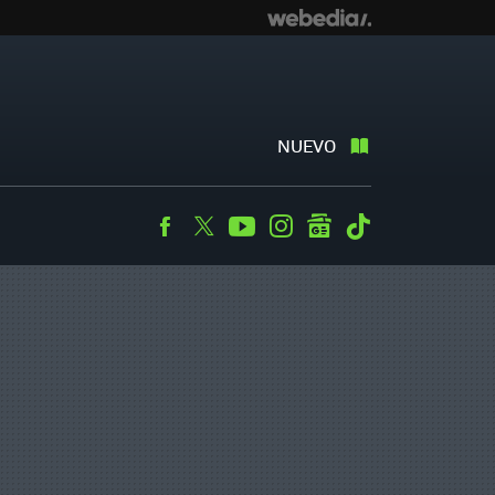
NUEVO
Facebook
Twitter
Youtube
Instagram
googlenews
Tiktok