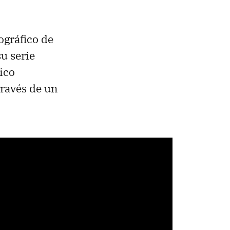
ográfico de
su serie
ico
través de un