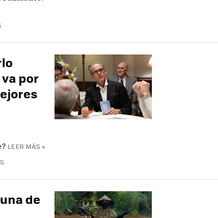
S
lo
 va por
mejores
e?
LEER MÁS »
S
 una de