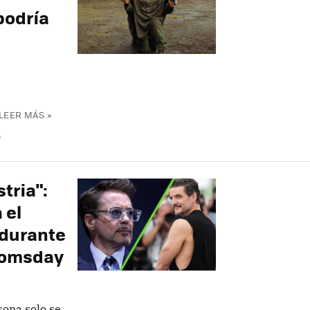
podría
LEER MÁS »
O
tria":
 el
 durante
Doomsday
sona solo se