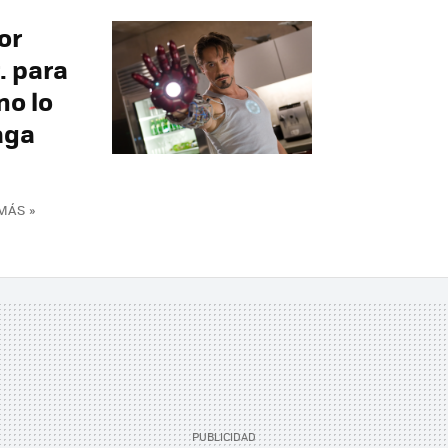
or
. para
no lo
aga
MÁS »