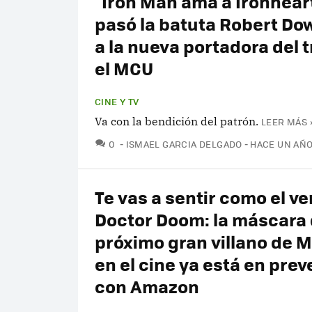
"Iron Man ama a Ironheart
pasó la batuta Robert Dow
a la nueva portadora del t
el MCU
CINE Y TV
Va con la bendición del patrón.
LEER MÁS 
COMENTARIOS
0
ISMAEL GARCIA DELGADO
HACE UN AÑ
Te vas a sentir como el v
Doctor Doom: la máscara 
próximo gran villano de M
en el cine ya está en prev
con Amazon