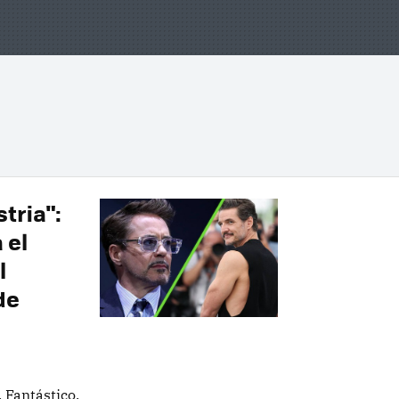
tria":
 el
l
de
 Fantástico.