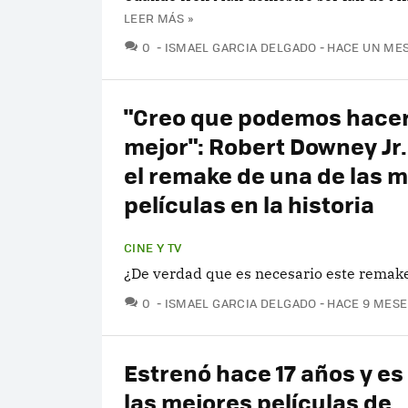
LEER MÁS »
COMENTARIOS
0
ISMAEL GARCIA DELGADO
HACE UN ME
"Creo que podemos hacer
mejor": Robert Downey Jr.
el remake de una de las 
películas en la historia
CINE Y TV
¿De verdad que es necesario este remak
COMENTARIOS
0
ISMAEL GARCIA DELGADO
HACE 9 MESE
Estrenó hace 17 años y es
las mejores películas de