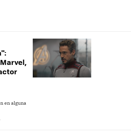
":
 Marvel,
actor
on en alguna
O