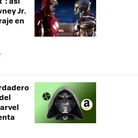
": así
ney Jr.
raje en
»
O
erdadero
del
arvel
enta