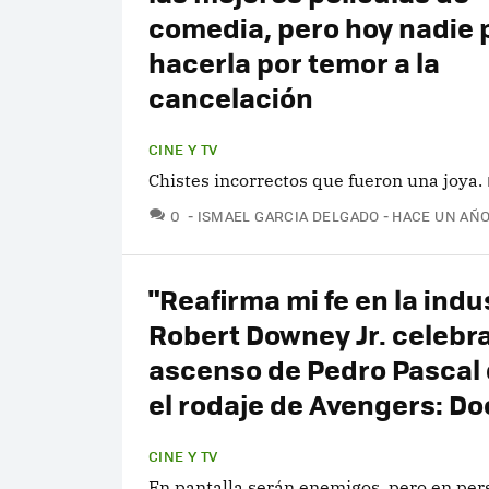
comedia, pero hoy nadie 
hacerla por temor a la
cancelación
CINE Y TV
Chistes incorrectos que fueron una joya.
COMENTARIOS
0
ISMAEL GARCIA DELGADO
HACE UN AÑ
"Reafirma mi fe en la indus
Robert Downey Jr. celebra
ascenso de Pedro Pascal
el rodaje de Avengers: 
CINE Y TV
En pantalla serán enemigos, pero en per