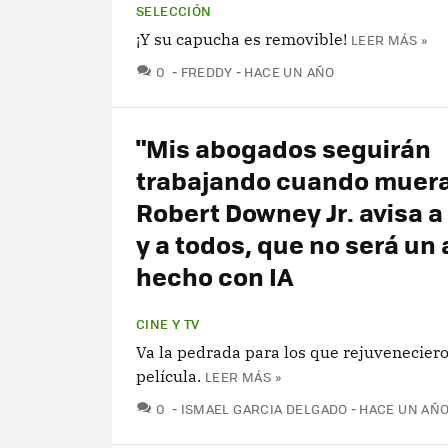
SELECCIÓN
¡Y su capucha es removible!
LEER MÁS »
COMENTARIOS
0
FREDDY
HACE UN AÑO
"Mis abogados seguirán
trabajando cuando muera
Robert Downey Jr. avisa a
y a todos, que no será un 
hecho con IA
CINE Y TV
Va la pedrada para los que rejuvenecier
película.
LEER MÁS »
COMENTARIOS
0
ISMAEL GARCIA DELGADO
HACE UN AÑ