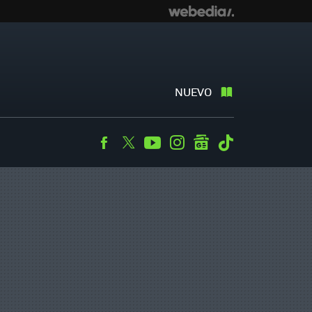
NUEVO
Facebook
Twitter
Youtube
Instagram
googlenews
Tiktok