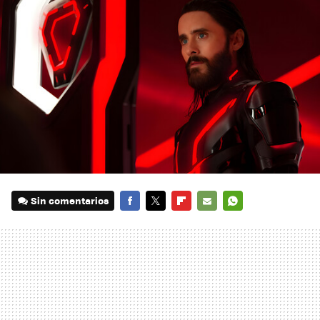
Sin comentarios
FACEBOOK
TWITTER
FLIPBOARD
E-
WHATSAPP
MAIL