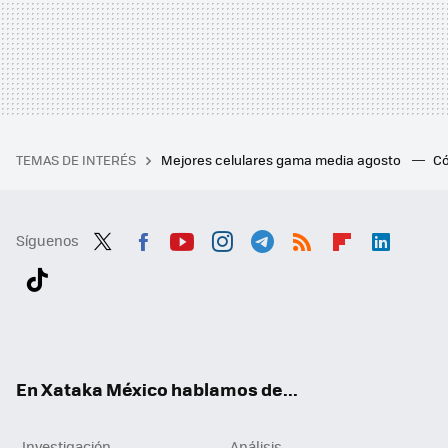
TEMAS DE INTERÉS
Mejores celulares gama media agosto
Có
Síguenos
Twit
Fac
You
Inst
Tele
RSS
Flip
Link
ter
ebo
tub
agr
gra
boa
edI
Tikt
ok
e
am
m
rd
n
ok
En Xataka México hablamos de...
Investigación
Análisis