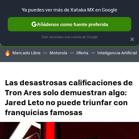
Ya puedes ver más de Xataka MX en Google
SELECCIÓN
GAMING
HOME
AUTO
TERRITORIO SAM
Añádenos como fuente preferida
Solo necesitas una cuenta de Google
×
HOY SE HABLA DE
Mercado Libre
Motorola
Oferta
Inteligencia Artificial
Las desastrosas calificaciones de
Tron Ares solo demuestran algo:
Jared Leto no puede triunfar con
franquicias famosas