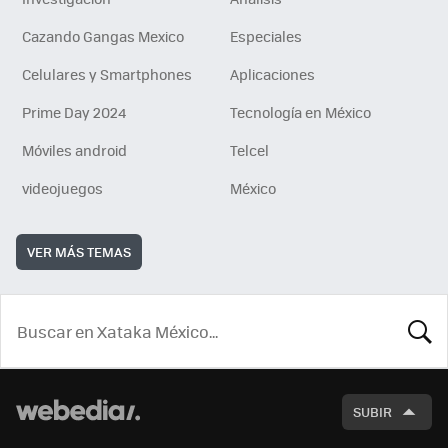
Cazando Gangas Mexico
Especiales
Celulares y Smartphones
Aplicaciones
Prime Day 2024
Tecnología en México
Móviles android
Telcel
videojuegos
México
VER MÁS TEMAS
BUSCA
SUBIR