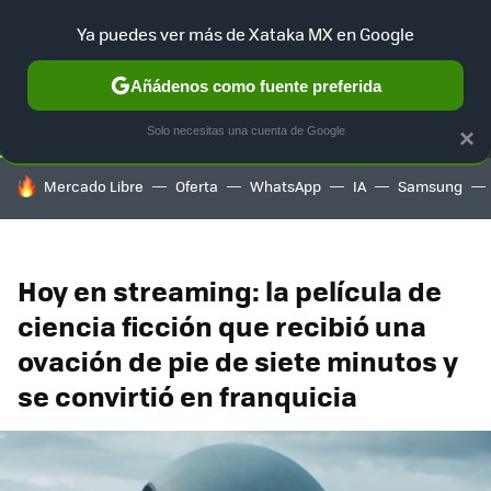
Ya puedes ver más de Xataka MX en Google
SELECCIÓN
GAMING
HOME
AUTO
TERRITORIO SAM
Añádenos como fuente preferida
Solo necesitas una cuenta de Google
×
HOY SE HABLA DE
Mercado Libre
Oferta
WhatsApp
IA
Samsung
Hoy en streaming: la película de
ciencia ficción que recibió una
ovación de pie de siete minutos y
se convirtió en franquicia