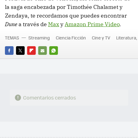
la saga encabezada por Timothée Chalamet y
Zendaya, te recordamos que puedes encontrar
Dune
a través de
Max
y
Amazon Prime Video
.
TEMAS
Streaming
Ciencia Ficción
Cine y TV
Literatura
FACEBOOK
TWITTER
FLIPBOARD
E-
WHATSAPP
MAIL
Comentarios cerrados