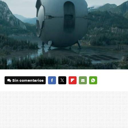
Sin comentarios
FACEBOOK
TWITTER
FLIPBOARD
E-
WHATSAPP
MAIL