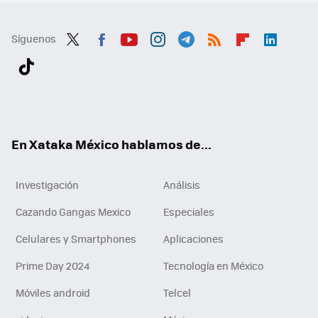
Síguenos
Twit
Fac
You
Inst
Tele
RSS
Flip
Link
ter
ebo
tub
agr
gra
boa
edI
Tikt
ok
e
am
m
rd
n
ok
En Xataka México hablamos de...
Investigación
Análisis
Cazando Gangas Mexico
Especiales
Celulares y Smartphones
Aplicaciones
Prime Day 2024
Tecnología en México
Móviles android
Telcel