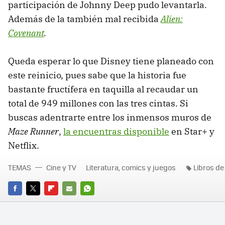
participación de Johnny Deep pudo levantarla.
Además de la también mal recibida
Alien:
Covenant
.
Queda esperar lo que Disney tiene planeado con
este reinicio, pues sabe que la historia fue
bastante fructífera en taquilla al recaudar un
total de 949 millones con las tres cintas. Si
buscas adentrarte entre los inmensos muros de
Maze Runner
,
la encuentras disponible
en Star+ y
Netflix.
TEMAS
Cine y TV
Literatura, comics y juegos
Libros de
FACEBOOK
TWITTER
FLIPBOARD
E-
WHATSAPP
MAIL