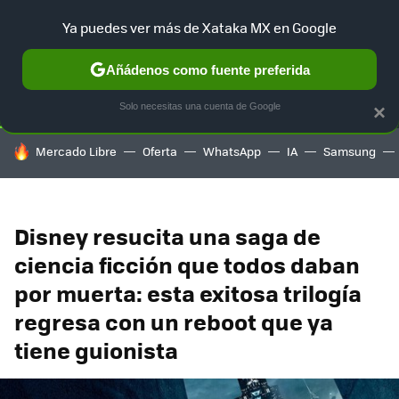
Ya puedes ver más de Xataka MX en Google
SELECCIÓN
GAMING
HOME
AUTO
TERRITORIO SAM
Añádenos como fuente preferida
Solo necesitas una cuenta de Google
×
HOY SE HABLA DE
Mercado Libre
Oferta
WhatsApp
IA
Samsung
Disney resucita una saga de
ciencia ficción que todos daban
por muerta: esta exitosa trilogía
regresa con un reboot que ya
tiene guionista