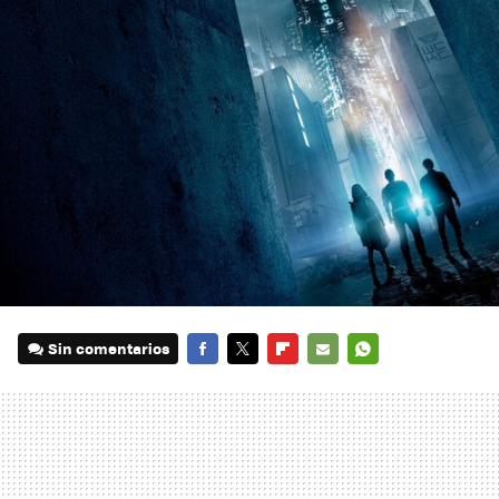
Sin comentarios
FACEBOOK
TWITTER
FLIPBOARD
E-
WHATSAPP
MAIL