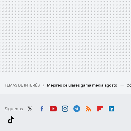
TEMAS DE INTERÉS
Mejores celulares gama media agosto
Có
Síguenos
Twit
Fac
You
Inst
Tele
RSS
Flip
Link
ter
ebo
tub
agr
gra
boa
edI
Tikt