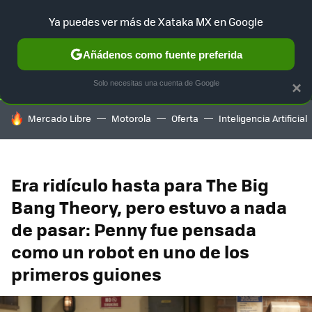
Ya puedes ver más de Xataka MX en Google
SELECCIÓN
GAMING
HOME
AUTO
TERRITORIO SAM
Añádenos como fuente preferida
Solo necesitas una cuenta de Google
×
HOY SE HABLA DE
Mercado Libre
Motorola
Oferta
Inteligencia Artificial
Era ridículo hasta para The Big
Bang Theory, pero estuvo a nada
de pasar: Penny fue pensada
como un robot en uno de los
primeros guiones