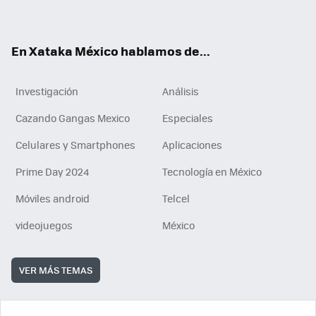
ok
e
am
m
rd
n
ok
En Xataka México hablamos de...
Investigación
Análisis
Cazando Gangas Mexico
Especiales
Celulares y Smartphones
Aplicaciones
Prime Day 2024
Tecnología en México
Móviles android
Telcel
videojuegos
México
VER MÁS TEMAS