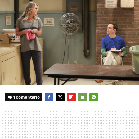
1 comentario
FACEBOOK
TWITTER
FLIPBOARD
E-
WHATSAPP
MAIL