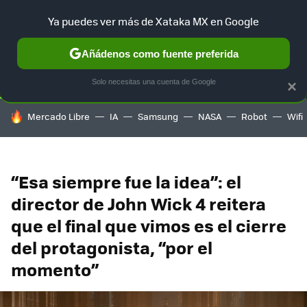
Ya puedes ver más de Xataka MX en Google
SELECCIÓN
GAMING
HOME
AUTO
TERRITORIO SAM
Añádenos como fuente preferida
Solo necesitas una cuenta de Google
×
HOY SE HABLA DE
Mercado Libre
IA
Samsung
NASA
Robot
Wifi
“Esa siempre fue la idea”: el
director de John Wick 4 reitera
que el final que vimos es el cierre
del protagonista, “por el
momento”