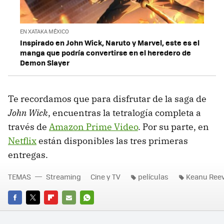
EN XATAKA MÉXICO
Inspirado en John Wick, Naruto y Marvel, este es el
manga que podría convertirse en el heredero de
Demon Slayer
Te recordamos que para disfrutar de la saga de
John Wick
, encuentras la tetralogía completa a
través de
Amazon Prime Video
. Por su parte, en
Netflix
están disponibles las tres primeras
entregas.
TEMAS
Streaming
Cine y TV
películas
Keanu Ree
FACEBOOK
TWITTER
FLIPBOARD
E-
WHATSAPP