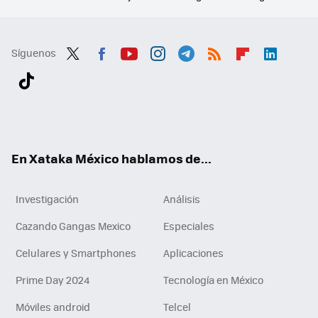
Síguenos
Twit
Fac
You
Inst
Tele
RSS
Flip
Link
ter
ebo
tub
agr
gra
boa
edI
Tikt
ok
e
am
m
rd
n
ok
En Xataka México hablamos de...
Investigación
Análisis
Cazando Gangas Mexico
Especiales
Celulares y Smartphones
Aplicaciones
Prime Day 2024
Tecnología en México
Móviles android
Telcel