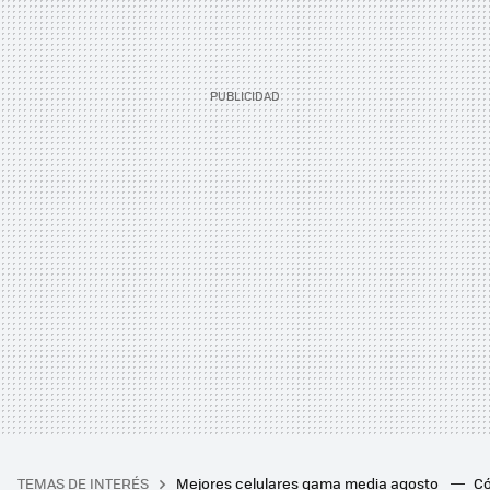
TEMAS DE INTERÉS
Mejores celulares gama media agosto
Có