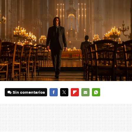
Sin comentarios
FACEBOOK
TWITTER
FLIPBOARD
E-
WHATSAPP
MAIL