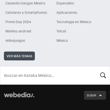
Cazando Gangas Mexico
Especiales
Celulares y Smartphones
Aplicaciones
Prime Day 2024
Tecnología en México
Móviles android
Telcel
videojuegos
México
VER MÁS TEMAS
BUSCA
SUBIR