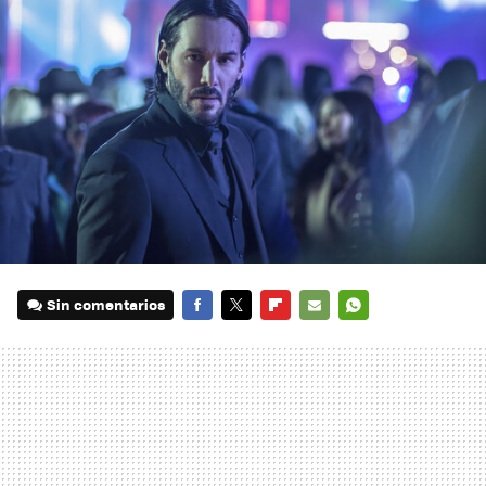
Sin comentarios
FACEBOOK
TWITTER
FLIPBOARD
E-
WHATSAPP
MAIL