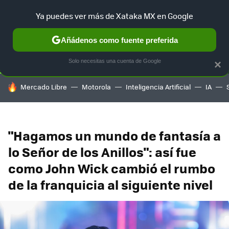
Ya puedes ver más de Xataka MX en Google
SELECCIÓN
GAMING
HOME
AUTO
TERRITORIO SAM
Añádenos como fuente preferida
Solo necesitas una cuenta de Google
×
HOY SE HABLA DE
Mercado Libre
Motorola
Inteligencia Artificial
IA
"Hagamos un mundo de fantasía a
lo Señor de los Anillos": así fue
como John Wick cambió el rumbo
de la franquicia al siguiente nivel