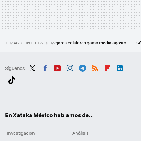
TEMAS DE INTERÉS
Mejores celulares gama media agosto
Có
Síguenos
Twit
Fac
You
Inst
Tele
RSS
Flip
Link
ter
ebo
tub
agr
gra
boa
edI
Tikt
ok
e
am
m
rd
n
ok
En Xataka México hablamos de...
Investigación
Análisis