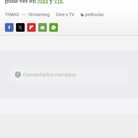
pude ver en
Max
y
Vix
.
TEMAS
Streaming
Cine y TV
películas
FACEBOOK
TWITTER
FLIPBOARD
E-
WHATSAPP
MAIL
Comentarios cerrados