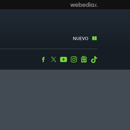
NUEVO
Facebook
Twitter
Youtube
Instagram
googlenews
Tiktok