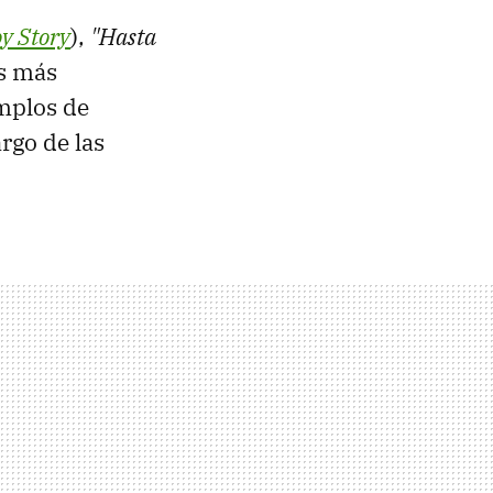
y Story
),
"Hasta
es más
mplos de
rgo de las