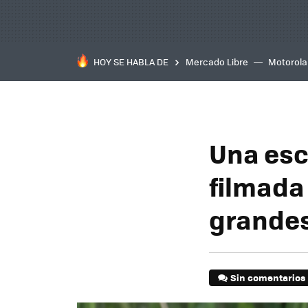
HOY SE HABLA DE
Mercado Libre
Motorola
Una esc
filmada
grandes 
Sin comentarios