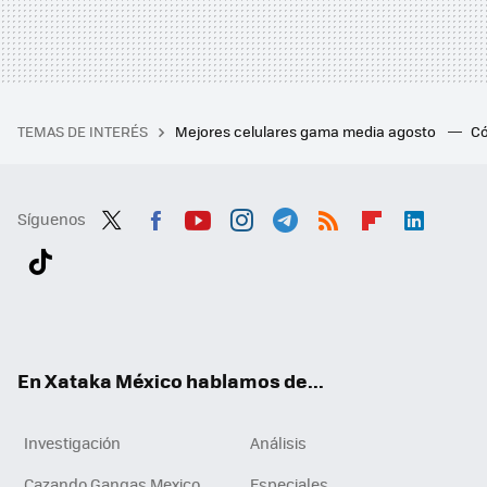
TEMAS DE INTERÉS
Mejores celulares gama media agosto
Có
Síguenos
Twit
Fac
You
Inst
Tele
RSS
Flip
Link
ter
ebo
tub
agr
gra
boa
edI
Tikt
ok
e
am
m
rd
n
ok
En Xataka México hablamos de...
Investigación
Análisis
Cazando Gangas Mexico
Especiales