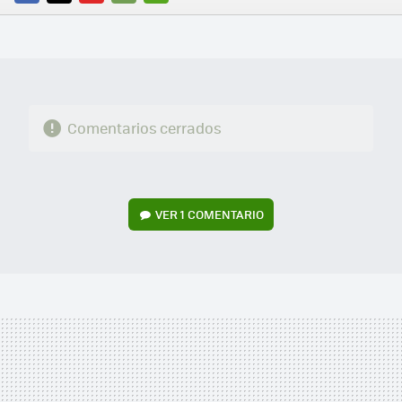
FACEBOOK
TWITTER
FLIPBOARD
E-
WHATSAPP
MAIL
Comentarios cerrados
VER
1 COMENTARIO