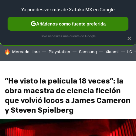
Ya puedes ver más de Xataka MX en Google
SELECCIÓN
GAMING
HOME
AUTO
TERRITORIO SAM
Añádenos como fuente preferida
Solo necesitas una cuenta de Google
×
HOY SE HABLA DE
Mercado Libre
Playstation
Samsung
Xiaomi
LG
“He visto la película 18 veces”: la
obra maestra de ciencia ficción
que volvió locos a James Cameron
y Steven Spielberg