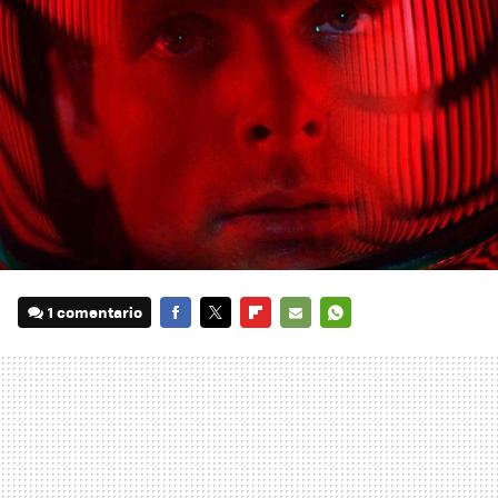
1 comentario
FACEBOOK
TWITTER
FLIPBOARD
E-
WHATSAPP
MAIL