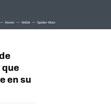
Honor
NASA
Spider-Man
 de
x que
le en su