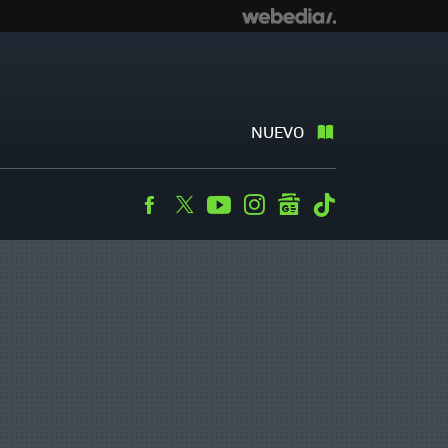
NUEVO
Facebook
Twitter
Youtube
Instagram
googlenews
Tiktok