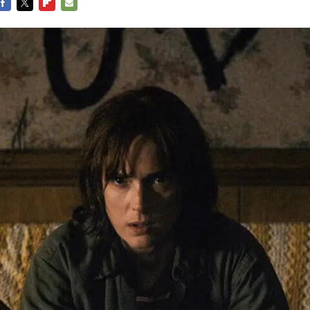
FACEBOOK
TWITTER
FLIPBOARD
E-
MAIL