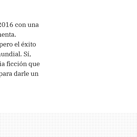
 2016 con una
henta.
ero el éxito
undial. Sí,
ia ficción que
para darle un