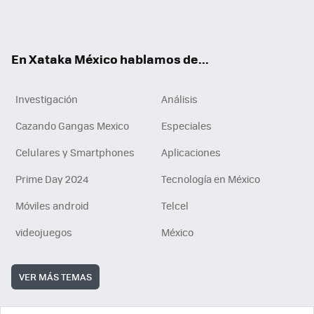
Tikt
ok
e
am
m
rd
n
ok
En Xataka México hablamos de...
Investigación
Análisis
Cazando Gangas Mexico
Especiales
Celulares y Smartphones
Aplicaciones
Prime Day 2024
Tecnología en México
Móviles android
Telcel
videojuegos
México
VER MÁS TEMAS