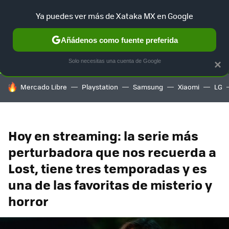
Ya puedes ver más de Xataka MX en Google
SELECCIÓN
GAMING
HOME
AUTO
TERRITORIO SAM
Añádenos como fuente preferida
Solo necesitas una cuenta de Google
×
HOY SE HABLA DE
Mercado Libre
Playstation
Samsung
Xiaomi
LG
Hoy en streaming: la serie más
perturbadora que nos recuerda a
Lost, tiene tres temporadas y es
una de las favoritas de misterio y
horror