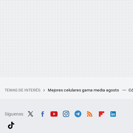
TEMAS DE INTERÉS
Mejores celulares gama media agosto
Có
Síguenos
Twit
Fac
You
Inst
Tele
RSS
Flip
Link
ter
ebo
tub
agr
gra
boa
edI