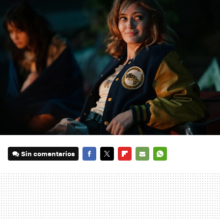
Sin comentarios
FACEBOOK
TWITTER
FLIPBOARD
E-
WHATSAPP
MAIL