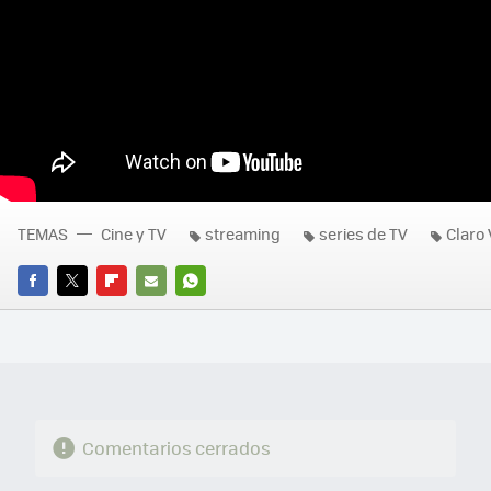
TEMAS
Cine y TV
streaming
series de TV
Claro 
FACEBOOK
TWITTER
FLIPBOARD
E-
WHATSAPP
MAIL
Comentarios cerrados