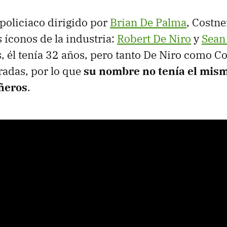
policiaco dirigido por
Brian De Palma
, Costn
 íconos de la industria:
Robert De Niro
y
Sean
, él tenía 32 años, pero tanto De Niro como C
radas, por lo que
su nombre no tenía el mism
ñeros
.