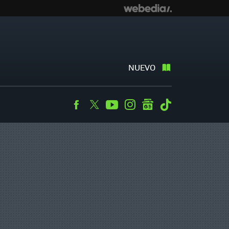
NUEVO
Facebook
Twitter
Youtube
Instagram
googlenews
Tiktok