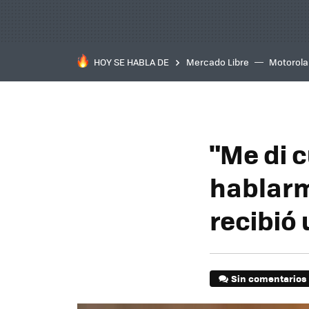
HOY SE HABLA DE
Mercado Libre
Motorola
"Me di 
hablarm
recibió
Sin comentarios