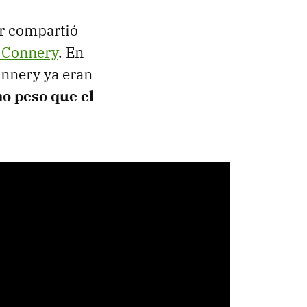
er compartió
 Connery
. En
onnery ya eran
o peso que el