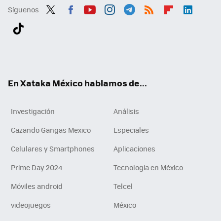
Síguenos
Twit
Fac
You
Inst
Tele
RSS
Flip
Link
ter
ebo
tub
agr
gra
boa
edI
Tikt
ok
e
am
m
rd
n
ok
En Xataka México hablamos de...
Investigación
Análisis
Cazando Gangas Mexico
Especiales
Celulares y Smartphones
Aplicaciones
Prime Day 2024
Tecnología en México
Móviles android
Telcel
videojuegos
México