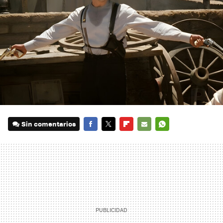
Sin comentarios
FACEBOOK
TWITTER
FLIPBOARD
E-
WHATSAPP
MAIL