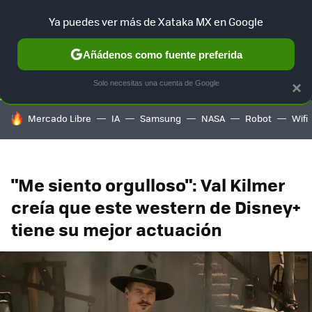
Ya puedes ver más de Xataka MX en Google
SELECCIÓN
GAMING
HOME
AUTO
TERRITORIO SAM
Añádenos como fuente preferida
Solo necesitas una cuenta de Google
×
HOY SE HABLA DE
Mercado Libre
IA
Samsung
NASA
Robot
Wifi
"Me siento orgulloso": Val Kilmer
creía que este western de Disney+
tiene su mejor actuación