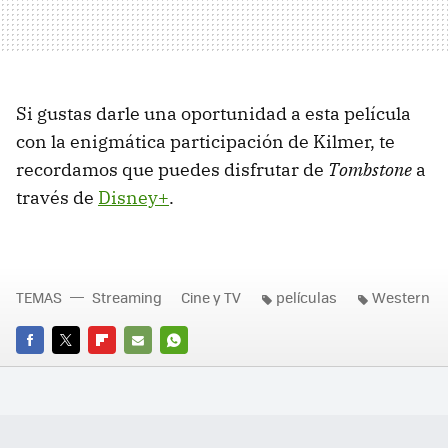
Si gustas darle una oportunidad a esta película
con la enigmática participación de Kilmer, te
recordamos que puedes disfrutar de
Tombstone
a
través de
Disney+
.
TEMAS
Streaming
Cine y TV
películas
Western
FACEBOOK
TWITTER
FLIPBOARD
E-
WHATSAPP
MAIL