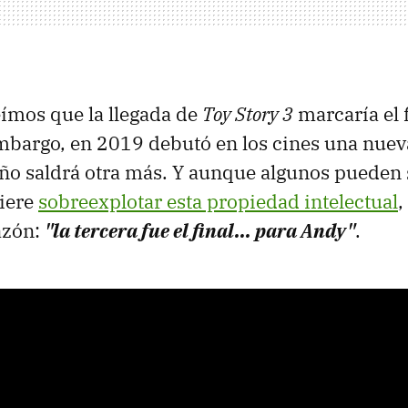
ímos que la llegada de
Toy Story 3
marcaría el f
embargo, en 2019 debutó en los cines una nuev
ño saldrá otra más. Y aunque algunos pueden
uiere
sobreexplotar esta propiedad intelectual
,
azón:
"la tercera fue el final... para Andy"
.