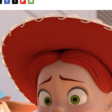
FACEBOOK
TWITTER
FLIPBOARD
E-
MAIL