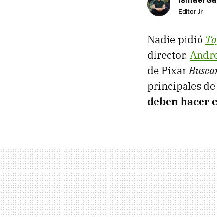
Editor Jr
Nadie pidió
To
director.
Andre
de Pixar
Busca
principales de
deben hacer e