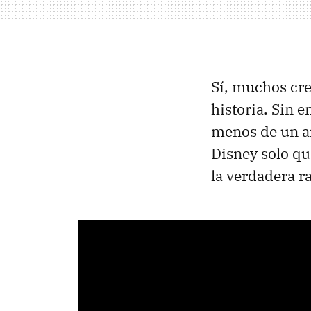
Sí, muchos cre
historia. Sin 
menos de un a
Disney solo q
la verdadera r