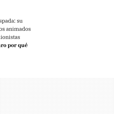
espada: su
icos animados
uionistas
aro por qué