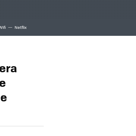
Wifi
Netflix
era
ne
se