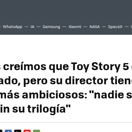
WhatsApp
IA
Samsung
Xiaomi
NASA
SpaceX
creímos que Toy Story 5 
do, pero su director tie
más ambiciosos: "nadie 
n su trilogía"