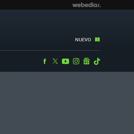
NUEVO
Facebook
Twitter
Youtube
Instagram
googlenews
Tiktok