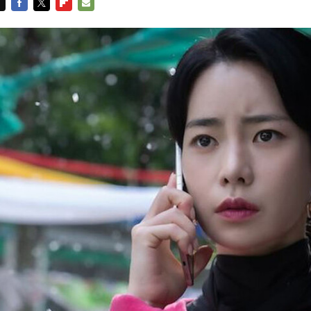
FACEBOOK
TWITTER
FLIPBOARD
E-
MAIL