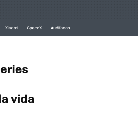
Xiaomi
SpaceX
Audífonos
series
a
la vida