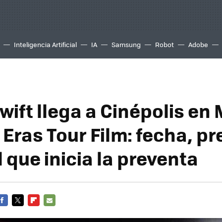
Inteligencia Artificial
IA
Samsung
Robot
Adobe
wift llega a Cinépolis en
Eras Tour Film: fecha, pr
l que inicia la preventa
FACEBOOK
TWITTER
FLIPBOARD
E-