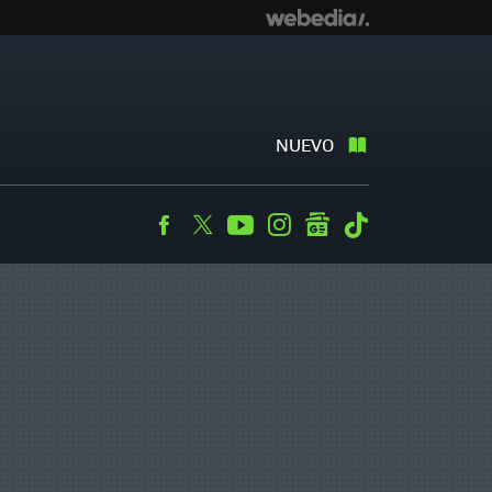
NUEVO
Facebook
Twitter
Youtube
Instagram
googlenews
Tiktok