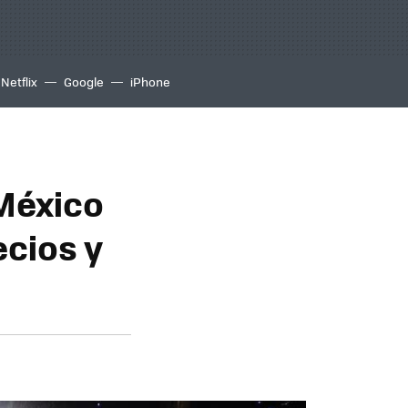
Netflix
Google
iPhone
 México
ecios y