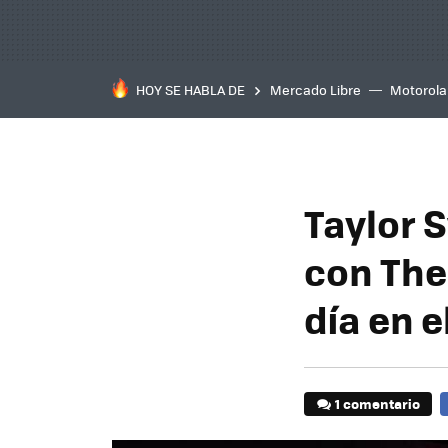
HOY SE HABLA DE
Mercado Libre
Motorola
Taylor S
con The 
día en e
1 comentario