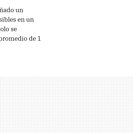
eñado un
sibles en un
olo se
n promedio de 1