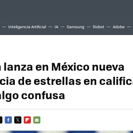
Inteligencia Artificial
IA
Samsung
Robot
Adobe
lanza en México nueva
ia de estrellas en califi
 algo confusa
FACEBOOK
TWITTER
FLIPBOARD
E-