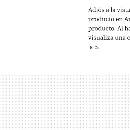
Adiós a la vis
producto en Am
producto. Al h
visualiza una e
a 5.