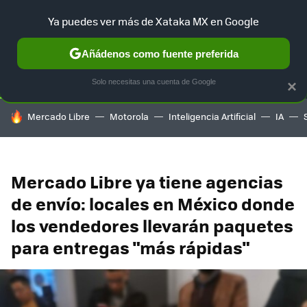
Ya puedes ver más de Xataka MX en Google
SELECCIÓN
GAMING
HOME
AUTO
TERRITORIO SAM
Añádenos como fuente preferida
Solo necesitas una cuenta de Google
×
HOY SE HABLA DE
Mercado Libre
Motorola
Inteligencia Artificial
IA
Mercado Libre ya tiene agencias
de envío: locales en México donde
los vendedores llevarán paquetes
para entregas "más rápidas"