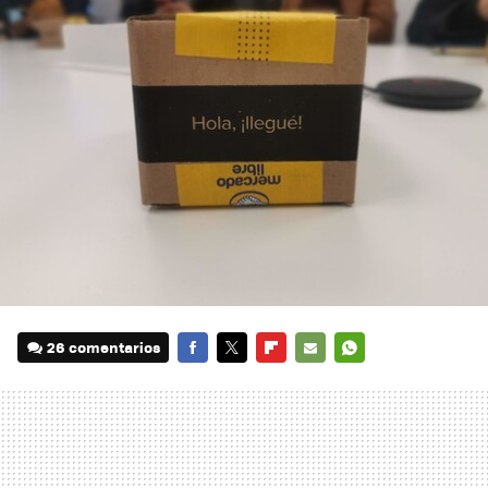
26 comentarios
FACEBOOK
TWITTER
FLIPBOARD
E-
WHATSAPP
MAIL