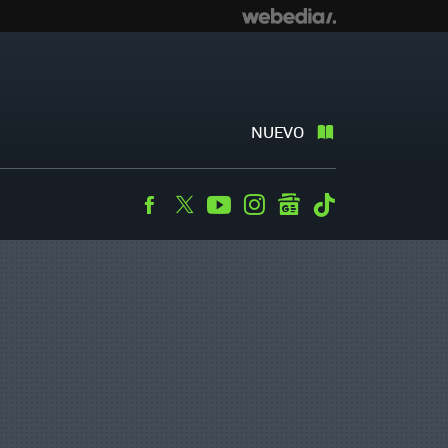
NUEVO
Facebook
Twitter
Youtube
Instagram
googlenews
Tiktok