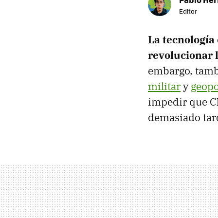
Editor
La tecnología
revolucionar 
embargo, tamb
militar
y
geopo
impedir que Ch
demasiado tar