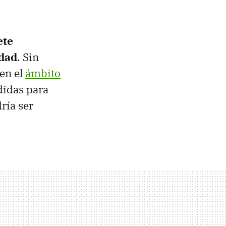
ete
idad
. Sin
 en el
ámbito
didas para
ría ser