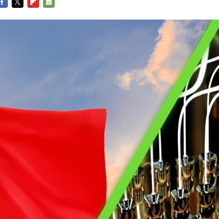
FACEBOOK
TWITTER
FLIPBOARD
E-
MAIL