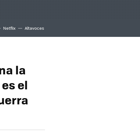
Netflix
Altavoces
na la
 es el
uerra