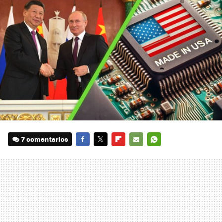
7 comentarios
FACEBOOK
TWITTER
FLIPBOARD
E-
WHATSAPP
MAIL