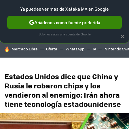
Ya puedes ver más de Xataka MX en Google
SELECCIÓN
GAMING
HOME
AUTO
TERRITORIO SAM
Añádenos como fuente preferida
Solo necesitas una cuenta de Google
×
HOY SE HABLA DE
Mercado Libre
Oferta
WhatsApp
IA
Nintendo Swi
Estados Unidos dice que China y
Rusia le robaron chips y los
vendieron al enemigo: Irán ahora
tiene tecnología estadounidense