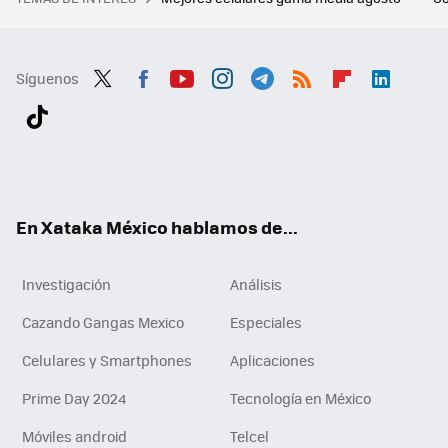
Síguenos
Twit
Fac
You
Inst
Tele
RSS
Flip
Link
ter
ebo
tub
agr
gra
boa
edI
Tikt
ok
e
am
m
rd
n
ok
En Xataka México hablamos de...
Investigación
Análisis
Cazando Gangas Mexico
Especiales
Celulares y Smartphones
Aplicaciones
Prime Day 2024
Tecnología en México
Móviles android
Telcel