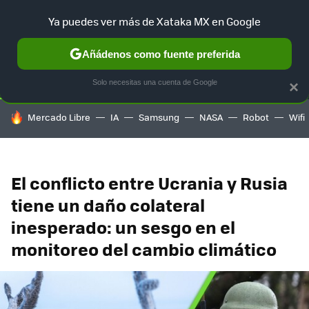
Ya puedes ver más de Xataka MX en Google
SELECCIÓN
GAMING
HOME
AUTO
TERRITORIO SAM
Añádenos como fuente preferida
Solo necesitas una cuenta de Google
×
HOY SE HABLA DE
Mercado Libre
IA
Samsung
NASA
Robot
Wifi
El conflicto entre Ucrania y Rusia
tiene un daño colateral
inesperado: un sesgo en el
monitoreo del cambio climático