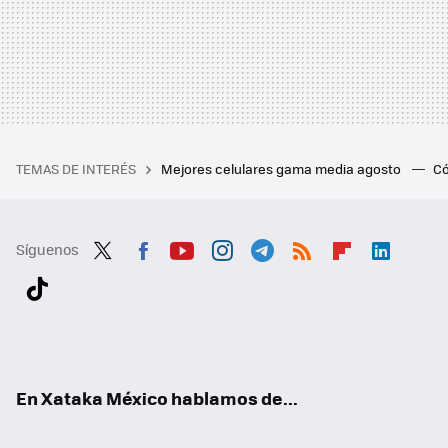
TEMAS DE INTERÉS
Mejores celulares gama media agosto
Có
Síguenos
Twit
Fac
You
Inst
Tele
RSS
Flip
Link
ter
ebo
tub
agr
gra
boa
edI
Tikt
ok
e
am
m
rd
n
ok
En Xataka México hablamos de...