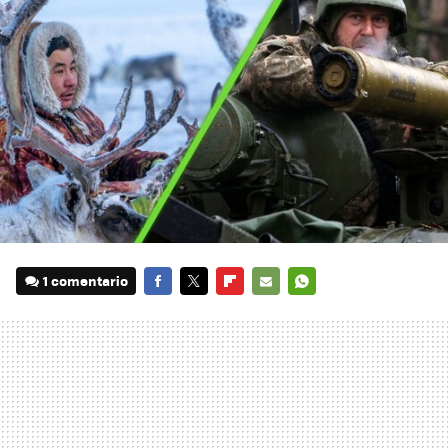
1 comentario
FACEBOOK
TWITTER
FLIPBOARD
E-
WHATSAPP
MAIL