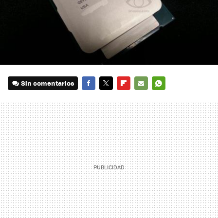
Sin comentarios
FACEBOOK
TWITTER
FLIPBOARD
E-
WHATSAPP
MAIL