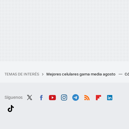
TEMAS DE INTERÉS
Mejores celulares gama media agosto
Có
Síguenos
Twit
Fac
You
Inst
Tele
RSS
Flip
Link
ter
ebo
tub
agr
gra
boa
edI
Tikt
ok
e
am
m
rd
n
ok