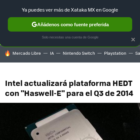
Ya puedes ver más de Xataka MX en Google
SELECCIÓN
GAMING
HOME
AUTO
TERRITORIO SAM
Añádenos como fuente preferida
Solo necesitas una cuenta de Google
×
HOY SE HABLA DE
Mercado Libre
IA
Nintendo Switch
Playstation
S
Intel actualizará plataforma HEDT
con "Haswell-E" para el Q3 de 2014