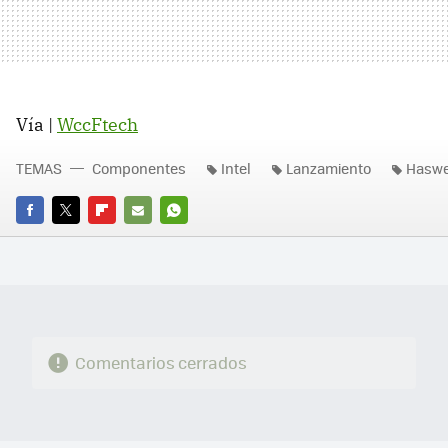
Vía |
WccFtech
TEMAS
Componentes
Intel
Lanzamiento
Haswe
FACEBOOK
TWITTER
FLIPBOARD
E-
WHATSAPP
MAIL
Comentarios cerrados