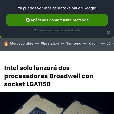
Ya puedes ver más de Xataka MX en Google
SELECCIÓN
GAMING
HOME
AUTO
TERRITORIO SAM
Añádenos como fuente preferida
Solo necesitas una cuenta de Google
×
HOY SE HABLA DE
Mercado Libre
Playstation
Samsung
Xiaomi
LG
Intel solo lanzará dos
procesadores Broadwell con
socket LGA1150