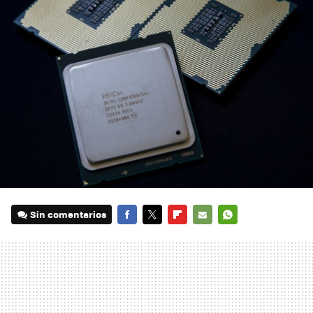
Sin comentarios
FACEBOOK
TWITTER
FLIPBOARD
E-
WHATSAPP
MAIL