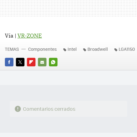
Vía |
VR-ZONE
TEMAS
Componentes
Intel
Broadwell
LGA1150
FACEBOOK
TWITTER
FLIPBOARD
E-
WHATSAPP
MAIL
Comentarios cerrados