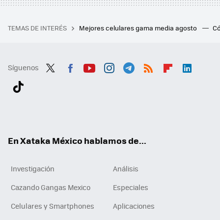
TEMAS DE INTERÉS
Mejores celulares gama media agosto
Có
Síguenos
Twit
Fac
You
Inst
Tele
RSS
Flip
Link
ter
ebo
tub
agr
gra
boa
edI
Tikt
ok
e
am
m
rd
n
ok
En Xataka México hablamos de...
Investigación
Análisis
Cazando Gangas Mexico
Especiales
Celulares y Smartphones
Aplicaciones