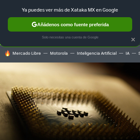
Ya puedes ver más de Xataka MX en Google
SELECCIÓN
GAMING
HOME
AUTO
TERRITORIO SAM
Añádenos como fuente preferida
Solo necesitas una cuenta de Google
×
HOY SE HABLA DE
Mercado Libre
Motorola
Inteligencia Artificial
IA