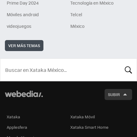
Prime Day 2024
Tecnología en México
Móviles android
Telcel
videojuegos
México
VER MÁS TEMAS
BUSCA
SUBIR
Xataka
Xataka Móvil
Applesfera
Xataka Smart Home