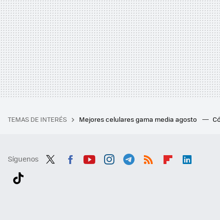
TEMAS DE INTERÉS
Mejores celulares gama media agosto
Có
Síguenos
Twit
Fac
You
Inst
Tele
RSS
Flip
Link
ter
ebo
tub
agr
gra
boa
edI
Tikt
ok
e
am
m
rd
n
ok