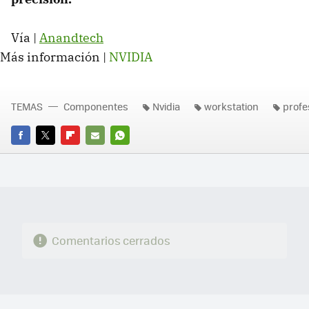
Vía |
Anandtech
Más información |
NVIDIA
TEMAS
Componentes
Nvidia
workstation
profe
FACEBOOK
TWITTER
FLIPBOARD
E-
WHATSAPP
MAIL
Comentarios cerrados