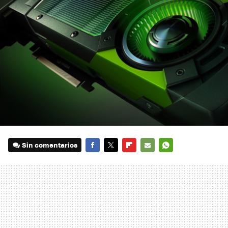
Sin comentarios
FACEBOOK
TWITTER
FLIPBOARD
E-
WHATSAPP
MAIL