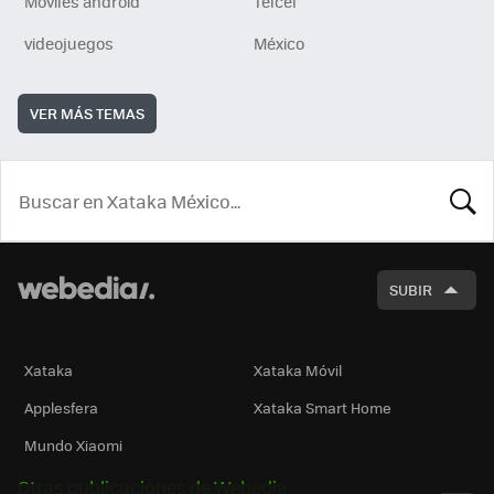
Móviles android
Telcel
videojuegos
México
VER MÁS TEMAS
BUSCA
SUBIR
Xataka
Xataka Móvil
Applesfera
Xataka Smart Home
Mundo Xiaomi
Otras publicaciones de Webedia