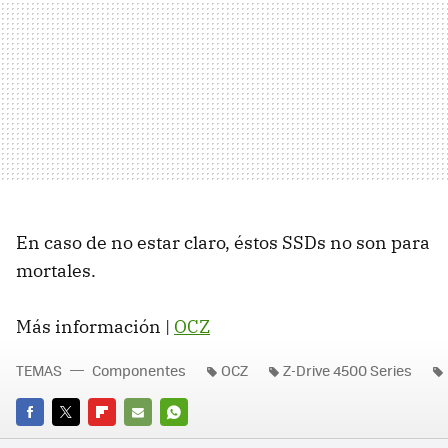
En caso de no estar claro, éstos SSDs no son para
mortales.
Más información |
OCZ
TEMAS
Componentes
OCZ
Z-Drive 4500 Series
FACEBOOK
TWITTER
FLIPBOARD
E-
WHATSAPP