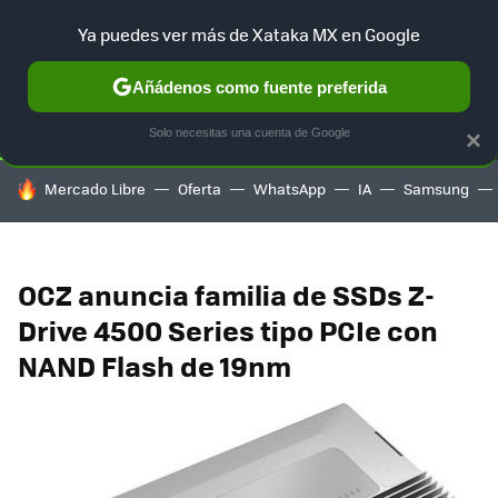
Ya puedes ver más de Xataka MX en Google
SELECCIÓN
GAMING
HOME
AUTO
TERRITORIO SAM
Añádenos como fuente preferida
Solo necesitas una cuenta de Google
×
HOY SE HABLA DE
Mercado Libre
Oferta
WhatsApp
IA
Samsung
OCZ anuncia familia de SSDs Z-
Drive 4500 Series tipo PCIe con
NAND Flash de 19nm