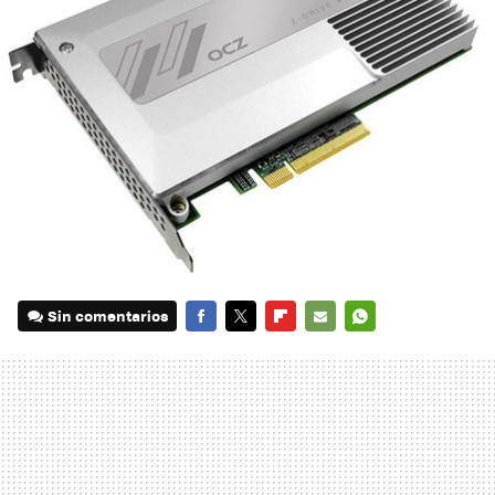
Sin comentarios
FACEBOOK
TWITTER
FLIPBOARD
E-
WHATSAPP
MAIL