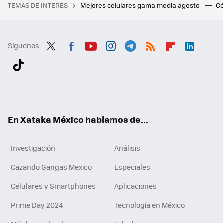
TEMAS DE INTERÉS
Mejores celulares gama media agosto
Có
Síguenos
Twit
Fac
You
Inst
Tele
RSS
Flip
Link
ter
ebo
tub
agr
gra
boa
edI
Tikt
ok
e
am
m
rd
n
ok
En Xataka México hablamos de...
Investigación
Análisis
Cazando Gangas Mexico
Especiales
Celulares y Smartphones
Aplicaciones
Prime Day 2024
Tecnología en México