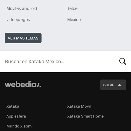
Móviles android
Telcel
videojuegos
México
VER MÁS TEMAS
BUSCA
SUBIR
Xataka
Xataka Móvil
Applesfera
Xataka Smart Home
Mundo Xiaomi