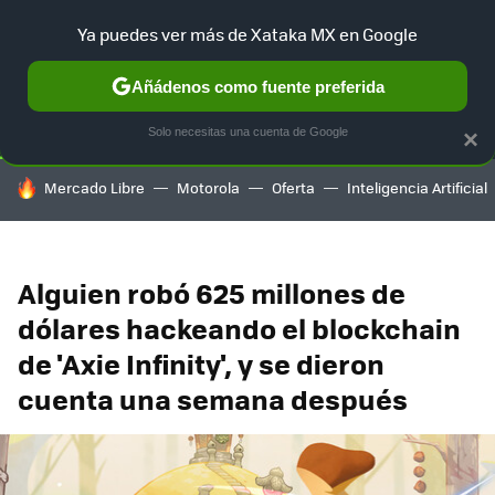
Ya puedes ver más de Xataka MX en Google
SELECCIÓN
GAMING
HOME
AUTO
TERRITORIO SAM
Añádenos como fuente preferida
Solo necesitas una cuenta de Google
×
HOY SE HABLA DE
Mercado Libre
Motorola
Oferta
Inteligencia Artificial
Alguien robó 625 millones de
dólares hackeando el blockchain
de 'Axie Infinity', y se dieron
cuenta una semana después