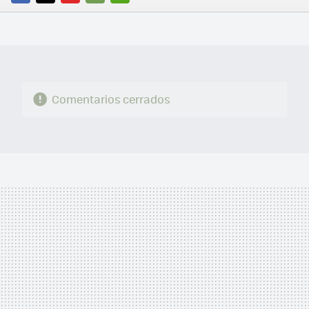
FACEBOOK
TWITTER
FLIPBOARD
E-
WHATSAPP
MAIL
Comentarios cerrados