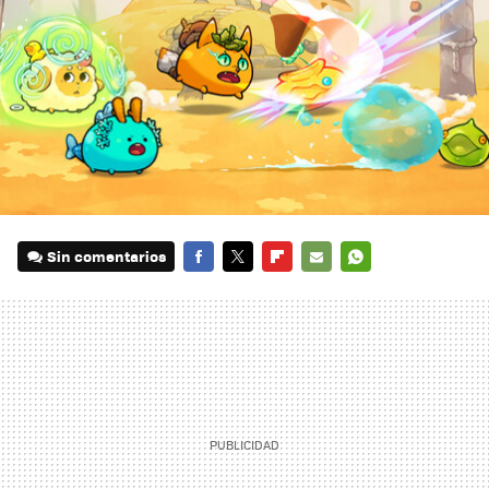
Sin comentarios
FACEBOOK
TWITTER
FLIPBOARD
E-
WHATSAPP
MAIL