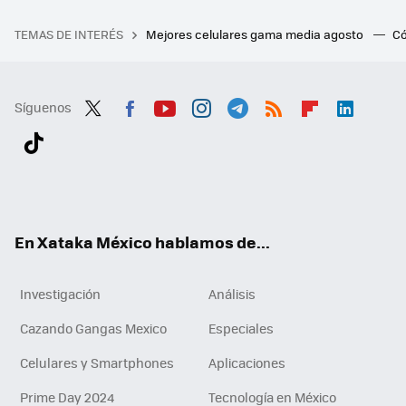
TEMAS DE INTERÉS
Mejores celulares gama media agosto
Có
Síguenos
Twit
Fac
You
Inst
Tele
RSS
Flip
Link
ter
ebo
tub
agr
gra
boa
edI
Tikt
ok
e
am
m
rd
n
ok
En Xataka México hablamos de...
Investigación
Análisis
Cazando Gangas Mexico
Especiales
Celulares y Smartphones
Aplicaciones
Prime Day 2024
Tecnología en México