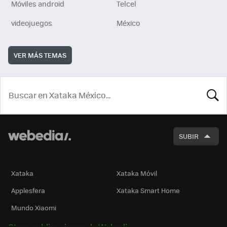
Móviles android
Telcel
videojuegos
México
VER MÁS TEMAS
BUSCA
SUBIR
Xataka
Xataka Móvil
Applesfera
Xataka Smart Home
Mundo Xiaomi
Otras publicaciones de Webedia