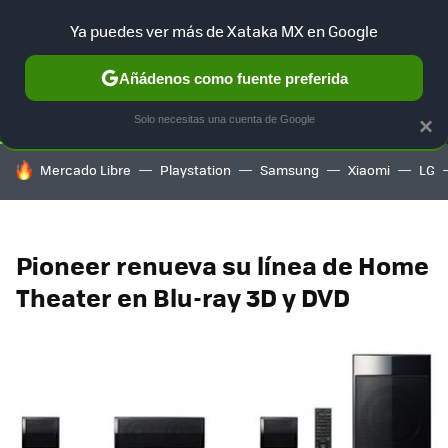
Ya puedes ver más de Xataka MX en Google
SELECCIÓN
GAMING
HOME
AUTO
TERRITORIO SAM
Añádenos como fuente preferida
Solo necesitas una cuenta de Google
×
HOY SE HABLA DE
Mercado Libre
Playstation
Samsung
Xiaomi
LG
Pioneer renueva su línea de Home
Theater en Blu-ray 3D y DVD