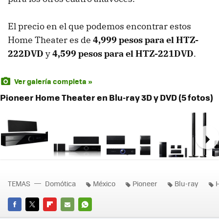
El precio en el que podemos encontrar estos
Home Theater es de
4,999 pesos para el HTZ-
222DVD
y
4,599 pesos para el HTZ-221DVD
.
Ver galería completa »
Pioneer Home Theater en Blu-ray 3D y DVD (5 fotos)
Ne
TEMAS
Domótica
México
Pioneer
Blu-ray
FACEBOOK
TWITTER
FLIPBOARD
E-
WHATSAPP