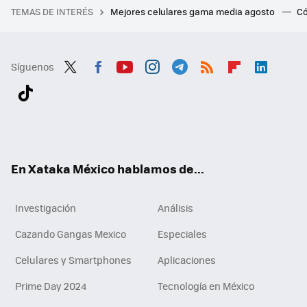
TEMAS DE INTERÉS
Mejores celulares gama media agosto
Có
Síguenos
Twit
Fac
You
Inst
Tele
RSS
Flip
Link
ter
ebo
tub
agr
gra
boa
edI
Tikt
ok
e
am
m
rd
n
ok
En Xataka México hablamos de...
Investigación
Análisis
Cazando Gangas Mexico
Especiales
Celulares y Smartphones
Aplicaciones
Prime Day 2024
Tecnología en México