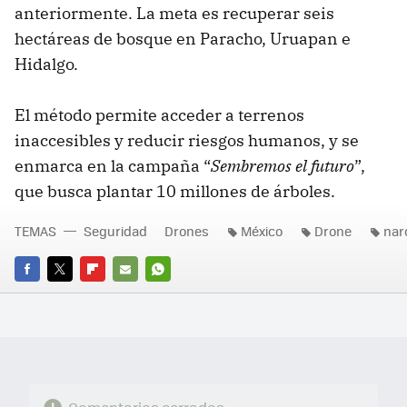
anteriormente. La meta es recuperar seis
hectáreas de bosque en Paracho, Uruapan e
Hidalgo.
El método permite acceder a terrenos
inaccesibles y reducir riesgos humanos, y se
enmarca en la campaña “
Sembremos el futuro
”,
que busca plantar 10 millones de árboles.
TEMAS
Seguridad
Drones
México
Drone
nar
FACEBOOK
TWITTER
FLIPBOARD
E-
WHATSAPP
MAIL