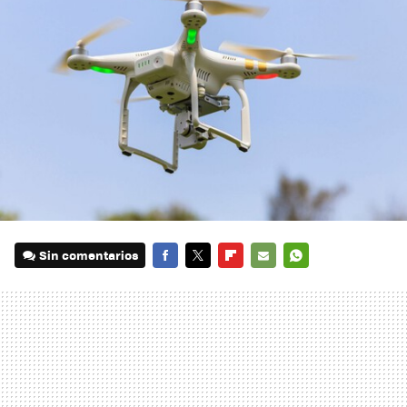
Sin comentarios
FACEBOOK
TWITTER
FLIPBOARD
E-
WHATSAPP
MAIL