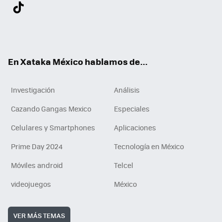
Twit
Fac
You
Inst
Tele
RSS
Flip
Link
ter
ebo
tub
agr
gra
boa
edI
Tikt
ok
e
am
m
rd
n
ok
En Xataka México hablamos de...
Investigación
Análisis
Cazando Gangas Mexico
Especiales
Celulares y Smartphones
Aplicaciones
Prime Day 2024
Tecnología en México
Móviles android
Telcel
videojuegos
México
VER MÁS TEMAS