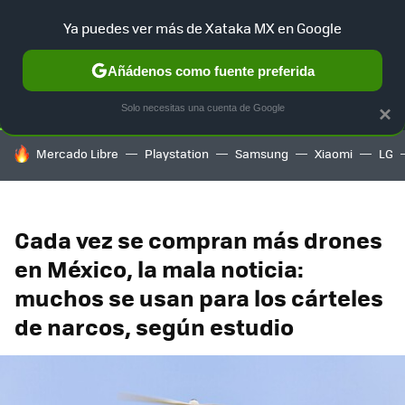
Ya puedes ver más de Xataka MX en Google
SELECCIÓN
GAMING
HOME
AUTO
TERRITORIO SAM
Añádenos como fuente preferida
Solo necesitas una cuenta de Google
×
HOY SE HABLA DE
Mercado Libre
Playstation
Samsung
Xiaomi
LG
Cada vez se compran más drones
en México, la mala noticia:
muchos se usan para los cárteles
de narcos, según estudio