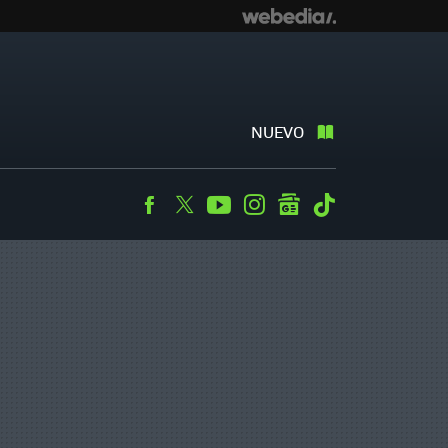
NUEVO
Facebook
Twitter
Youtube
Instagram
googlenews
Tiktok