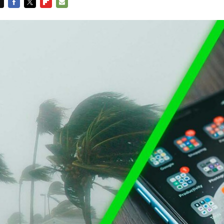
FACEBOOK
TWITTER
FLIPBOARD
E-
MAIL