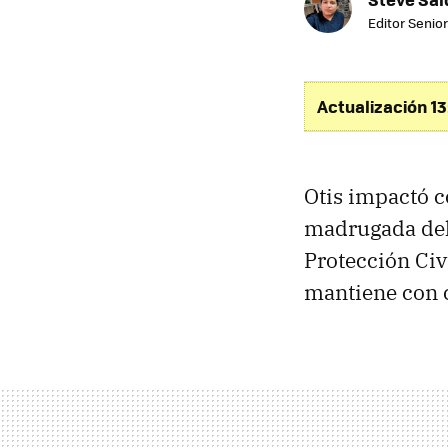
Editor Senior
Actualización 1
Otis impactó c
madrugada del 
Protección Civi
mantiene con c