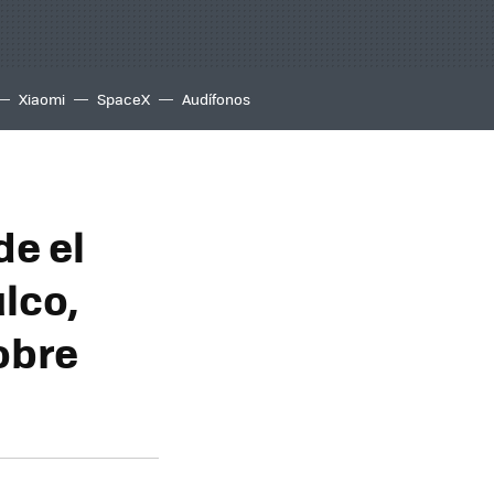
Xiaomi
SpaceX
Audífonos
de el
lco,
obre