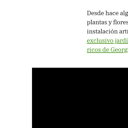
Desde hace al
plantas y flore
instalación ar
exclusivo jard
ricos de Georg