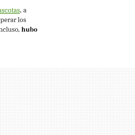
ascotas
, a
perar los
incluso,
hubo