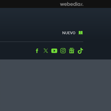
NUEVO
Facebook
Twitter
Youtube
Instagram
googlenews
Tiktok