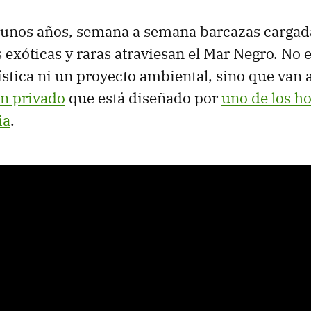
gunos años, semana a semana barcazas cargada
s exóticas y raras atraviesan el Mar Negro. No
tística ni un proyecto ambiental, sino que van 
ín privado
que está diseñado por
uno de los 
ia
.