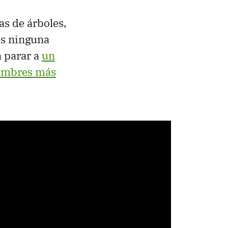
s de árboles,
 es ninguna
a parar a
un
hombres más