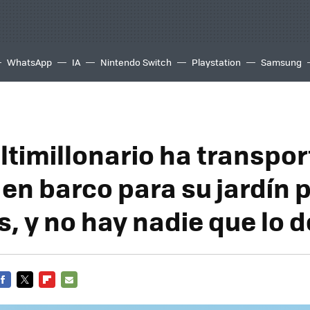
WhatsApp
IA
Nintendo Switch
Playstation
Samsung
ltimillonario ha transpo
 en barco para su jardín 
s, y no hay nadie que lo 
FACEBOOK
TWITTER
FLIPBOARD
E-