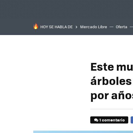
HOY SE HABLA DE
Mercado Libre
Oferta
Este mu
árboles
por año
1 comentario