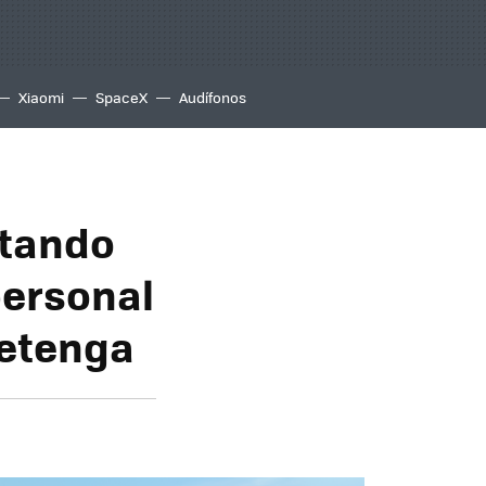
Xiaomi
SpaceX
Audífonos
rtando
personal
detenga