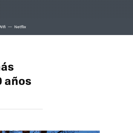
Wifi
Netflix
más
0 años