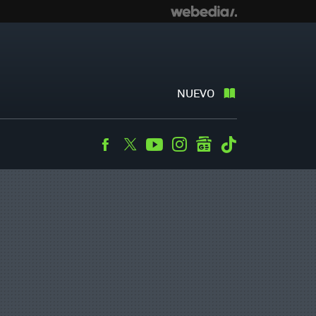
NUEVO
Facebook
Twitter
Youtube
Instagram
googlenews
Tiktok