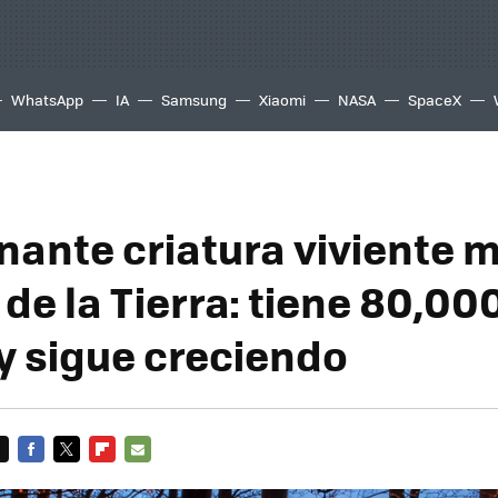
WhatsApp
IA
Samsung
Xiaomi
NASA
SpaceX
inante criatura viviente 
de la Tierra: tiene 80,00
 y sigue creciendo
FACEBOOK
TWITTER
FLIPBOARD
E-