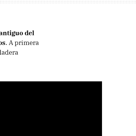
antiguo del
os
. A primera
dadera