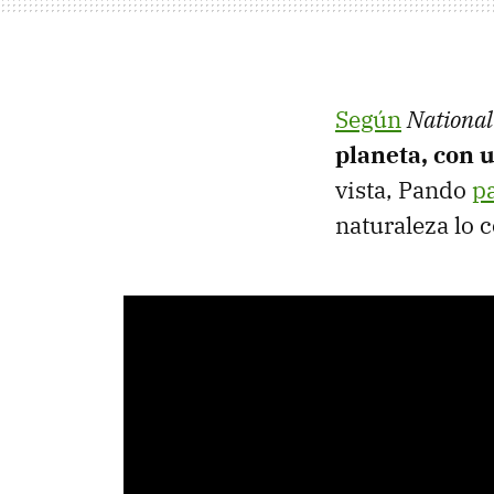
Según
National
planeta, con 
vista, Pando
p
naturaleza lo 