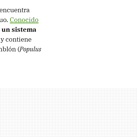
 encuentra
guo.
Conocido
un sistema
s
y contiene
mblón
(
Populus