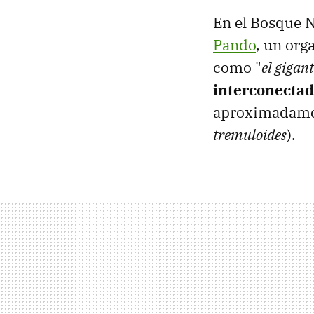
En el Bosque N
Pando
, un org
como "
el gigan
interconectad
aproximadamen
tremuloides
).