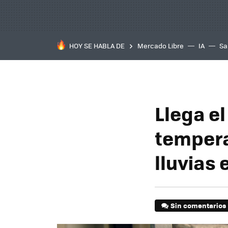
HOY SE HABLA DE
Mercado Libre
IA
Sa
Llega el
temperat
lluvias 
Sin comentarios