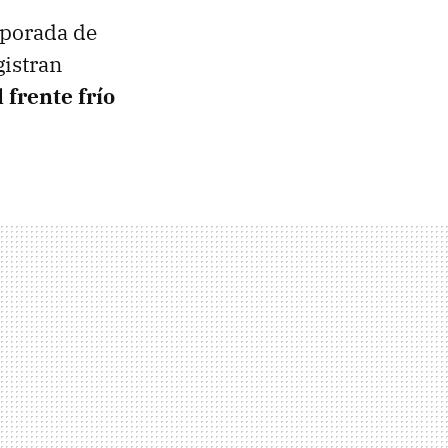
mporada de
gistran
 frente frío