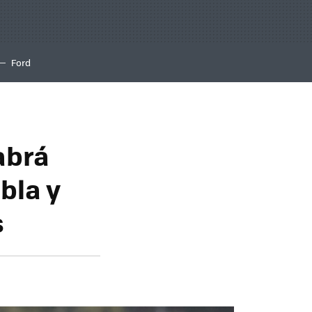
Ford
habrá
bla y
s