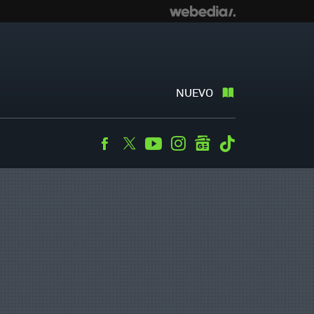
NUEVO
Facebook
Twitter
Youtube
Instagram
googlenews
Tiktok