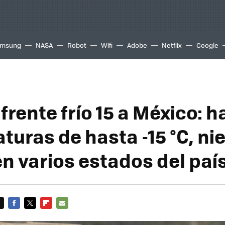
msung
NASA
Robot
Wifi
Adobe
Netflix
Google
 frente frío 15 a México: 
uras de hasta -15 °C, nie
en varios estados del paí
FACEBOOK
TWITTER
FLIPBOARD
E-