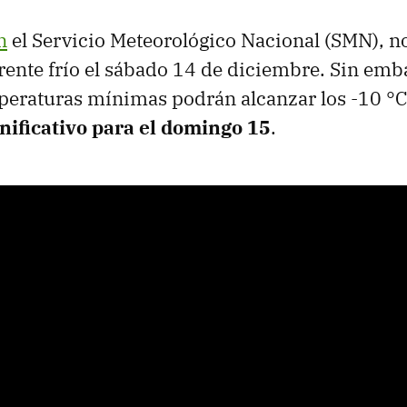
n
el Servicio Meteorológico Nacional (SMN), no
frente frío el sábado 14 de diciembre. Sin emb
peraturas mínimas podrán alcanzar los -10 °
nificativo para el domingo 15
.