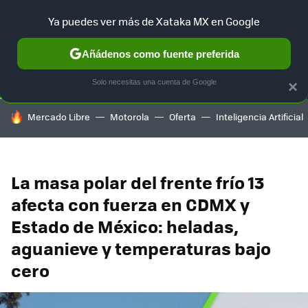
Ya puedes ver más de Xataka MX en Google
SELECCIÓN
GAMING
HOME
AUTO
TERRITORIO SAM
Añádenos como fuente preferida
Solo necesitas una cuenta de Google
×
HOY SE HABLA DE
Mercado Libre
Motorola
Oferta
Inteligencia Artificial
La masa polar del frente frío 13
afecta con fuerza en CDMX y
Estado de México: heladas,
aguanieve y temperaturas bajo
cero