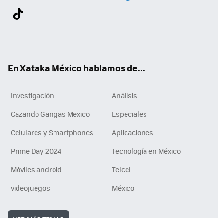
Twit
Fac
You
Inst
Tele
RSS
Flip
Link
ter
ebo
tub
agr
gra
boa
edI
Tikt
ok
e
am
m
rd
n
ok
En Xataka México hablamos de...
Investigación
Análisis
Cazando Gangas Mexico
Especiales
Celulares y Smartphones
Aplicaciones
Prime Day 2024
Tecnología en México
Móviles android
Telcel
videojuegos
México