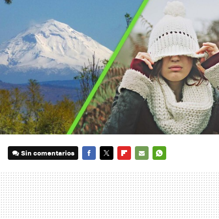
Sin comentarios
FACEBOOK
TWITTER
FLIPBOARD
E-
WHATSAPP
MAIL