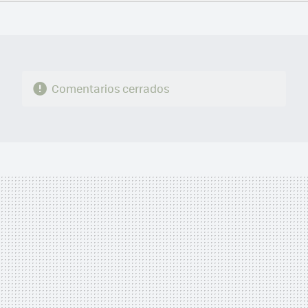
FACEBOOK
TWITTER
FLIPBOARD
E-
WHATSAPP
MAIL
Comentarios cerrados