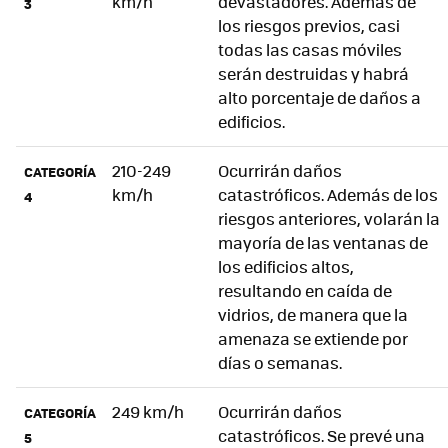
km/h
devastadores. Además de
3
los riesgos previos, casi
todas las casas móviles
serán destruidas y habrá
alto porcentaje de daños a
edificios.
210-249
Ocurrirán daños
CATEGORÍA
km/h
catastróficos. Además de los
4
riesgos anteriores, volarán la
mayoría de las ventanas de
los edificios altos,
resultando en caída de
vidrios, de manera que la
amenaza se extiende por
días o semanas.
249 km/h
Ocurrirán daños
CATEGORÍA
catastróficos. Se prevé una
5