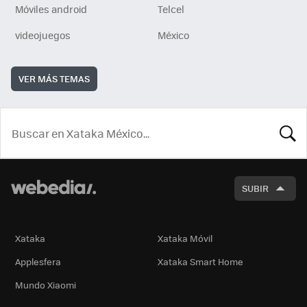
Móviles android
Telcel
videojuegos
México
VER MÁS TEMAS
BUSCA
SUBIR
Xataka
Xataka Móvil
Applesfera
Xataka Smart Home
Mundo Xiaomi