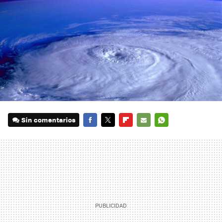
Sin comentarios
FACEBOOK
TWITTER
FLIPBOARD
E-
WHATSAPP
MAIL