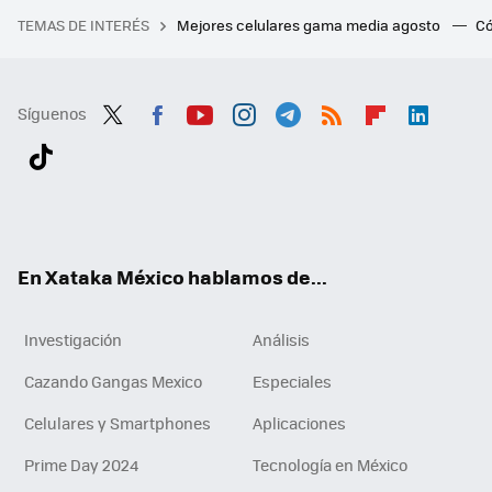
TEMAS DE INTERÉS
Mejores celulares gama media agosto
Có
Síguenos
Twit
Fac
You
Inst
Tele
RSS
Flip
Link
ter
ebo
tub
agr
gra
boa
edI
Tikt
ok
e
am
m
rd
n
ok
En Xataka México hablamos de...
Investigación
Análisis
Cazando Gangas Mexico
Especiales
Celulares y Smartphones
Aplicaciones
Prime Day 2024
Tecnología en México