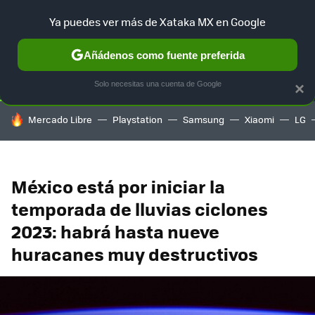
Ya puedes ver más de Xataka MX en Google
SELECCIÓN
GAMING
HOME
AUTO
TERRITORIO SAM
Añádenos como fuente preferida
Solo necesitas una cuenta de Google
×
HOY SE HABLA DE
Mercado Libre
Playstation
Samsung
Xiaomi
LG
México está por iniciar la
temporada de lluvias ciclones
2023: habrá hasta nueve
huracanes muy destructivos