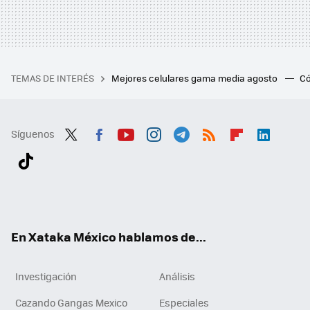
TEMAS DE INTERÉS
Mejores celulares gama media agosto
Có
Síguenos
Twit
Fac
You
Inst
Tele
RSS
Flip
Link
ter
ebo
tub
agr
gra
boa
edI
Tikt
ok
e
am
m
rd
n
ok
En Xataka México hablamos de...
Investigación
Análisis
Cazando Gangas Mexico
Especiales