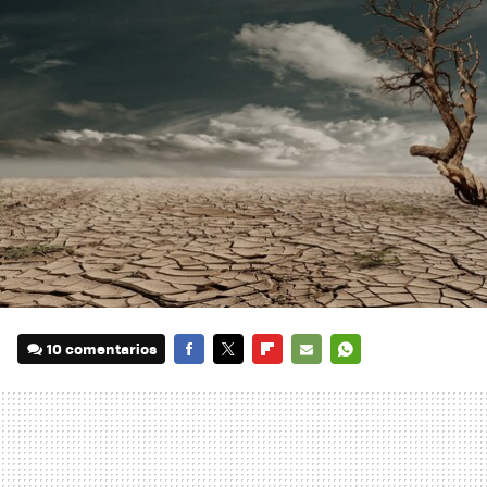
10 comentarios
FACEBOOK
TWITTER
FLIPBOARD
E-
WHATSAPP
MAIL