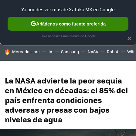
Ya puedes ver más de Xataka MX en Google
SELECCIÓN
GAMING
HOME
AUTO
TERRITORIO SAM
Añádenos como fuente preferida
Solo necesitas una cuenta de Google
×
HOY SE HABLA DE
Mercado Libre
IA
Samsung
NASA
Robot
Wifi
La NASA advierte la peor sequía
en México en décadas: el 85% del
país enfrenta condiciones
adversas y presas con bajos
niveles de agua