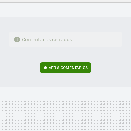
FACEBOOK
TWITTER
FLIPBOARD
E-
WHATSAPP
MAIL
Comentarios cerrados
VER
8 COMENTARIOS