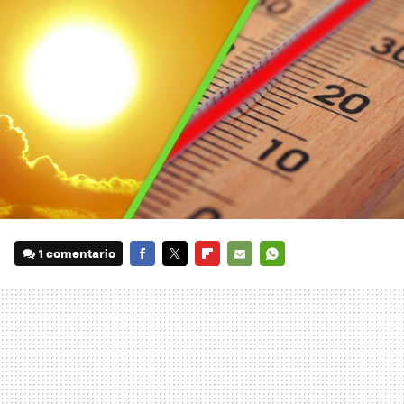
1 comentario
FACEBOOK
TWITTER
FLIPBOARD
E-
WHATSAPP
MAIL