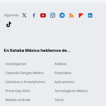
Síguenos
Twit
Fac
You
Inst
Tele
RSS
Flip
Link
ter
ebo
tub
agr
gra
boa
edI
Tikt
ok
e
am
m
rd
n
ok
En Xataka México hablamos de...
Investigación
Análisis
Cazando Gangas Mexico
Especiales
Celulares y Smartphones
Aplicaciones
Prime Day 2024
Tecnología en México
Móviles android
Telcel