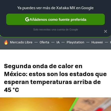
Ya puedes ver más de Xataka MX en Google
SELECCIÓN
GAMING
HOME
AUTO
TERRITORIO SAM
Añádenos como fuente preferida
Solo necesitas una cuenta de Google
×
HOY SE HABLA DE
Mercado Libre
Oferta
IA
Playstation
Huawei
Segunda onda de calor en
México: estos son los estados que
esperan temperaturas arriba de
45 °C