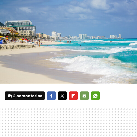
2 comentarios
FACEBOOK
TWITTER
FLIPBOARD
E-
WHATSAPP
MAIL