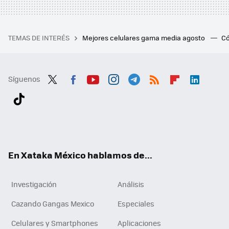
TEMAS DE INTERÉS
Mejores celulares gama media agosto
Có
Síguenos
Twit
Fac
You
Inst
Tele
RSS
Flip
Link
ter
ebo
tub
agr
gra
boa
edI
Tikt
ok
e
am
m
rd
n
ok
En Xataka México hablamos de...
Investigación
Análisis
Cazando Gangas Mexico
Especiales
Celulares y Smartphones
Aplicaciones