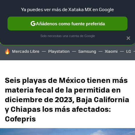
Ya puedes ver más de Xataka MX en Google
SELECCIÓN
GAMING
HOME
AUTO
TERRITORIO SAM
Añádenos como fuente preferida
Solo necesitas una cuenta de Google
×
HOY SE HABLA DE
Mercado Libre
Playstation
Samsung
Xiaomi
LG
Seis playas de México tienen más
materia fecal de la permitida en
diciembre de 2023, Baja California
y Chiapas los más afectados:
Cofepris