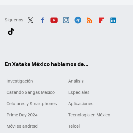
Síguenos
Twit
Fac
You
Inst
Tele
RSS
Flip
Link
ter
ebo
tub
agr
gra
boa
edI
Tikt
ok
e
am
m
rd
n
ok
En Xataka México hablamos de...
Investigación
Análisis
Cazando Gangas Mexico
Especiales
Celulares y Smartphones
Aplicaciones
Prime Day 2024
Tecnología en México
Móviles android
Telcel