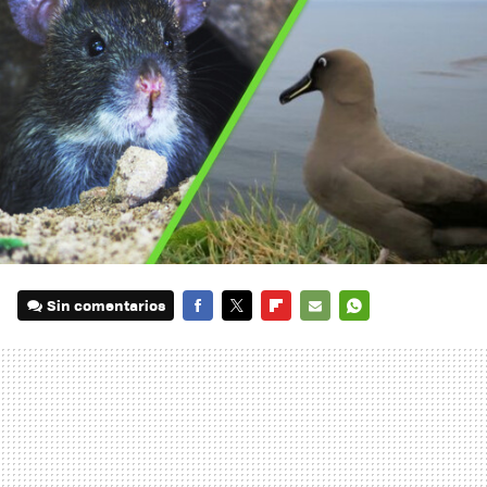
Sin comentarios
FACEBOOK
TWITTER
FLIPBOARD
E-
WHATSAPP
MAIL