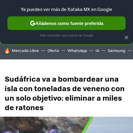
Ya puedes ver más de Xataka MX en Google
SELECCIÓN
GAMING
HOME
AUTO
TERRITORIO SAM
Añádenos como fuente preferida
Solo necesitas una cuenta de Google
×
HOY SE HABLA DE
Mercado Libre
Oferta
WhatsApp
IA
Samsung
Sudáfrica va a bombardear una
isla con toneladas de veneno con
un solo objetivo: eliminar a miles
de ratones