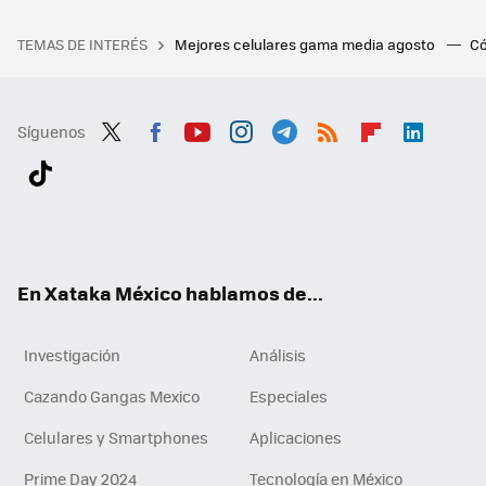
TEMAS DE INTERÉS
Mejores celulares gama media agosto
Có
Síguenos
Twit
Fac
You
Inst
Tele
RSS
Flip
Link
ter
ebo
tub
agr
gra
boa
edI
Tikt
ok
e
am
m
rd
n
ok
En Xataka México hablamos de...
Investigación
Análisis
Cazando Gangas Mexico
Especiales
Celulares y Smartphones
Aplicaciones
Prime Day 2024
Tecnología en México