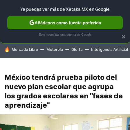
Ya puedes ver más de Xataka MX en Google
MENÚ
NUEVO
Añádenos como fuente preferida
SELECCIÓN
GAMING
HOME
AUTO
TERRITORIO SAM
Solo necesitas una cuenta de Google
×
HOY SE HABLA DE
Mercado Libre
Motorola
Oferta
Inteligencia Artificial
México tendrá prueba piloto del
nuevo plan escolar que agrupa
los grados escolares en "fases de
aprendizaje"