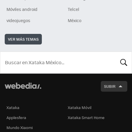
Móviles android
Telcel
videojuegos
México
VER MÁS TEMAS
BUSCA
SUBIR
Xataka
Xataka Móvil
Applesfera
Xataka Smart Home
Mundo Xiaomi