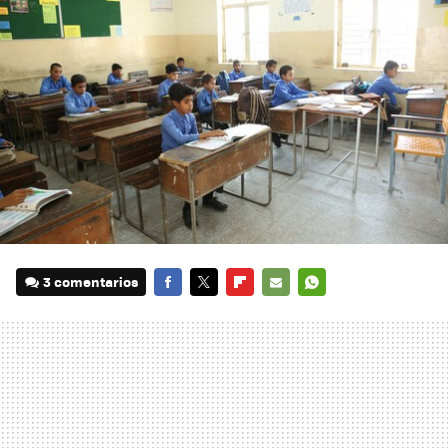
3 comentarios
FACEBOOK
TWITTER
FLIPBOARD
E-
WHATSAPP
MAIL