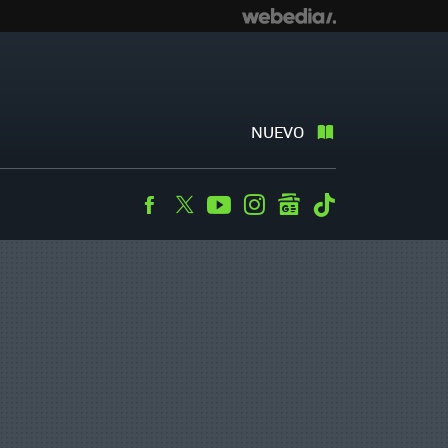
NUEVO
Facebook
Twitter
Youtube
Instagram
googlenews
Tiktok