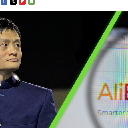
FACEBOOK
TWITTER
FLIPBOARD
E-
MAIL