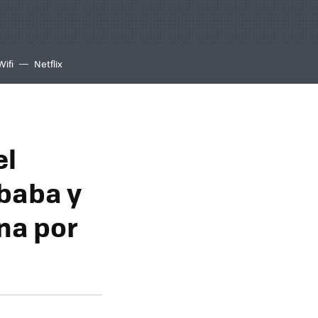
Wifi
Netflix
el
ibaba y
ina por