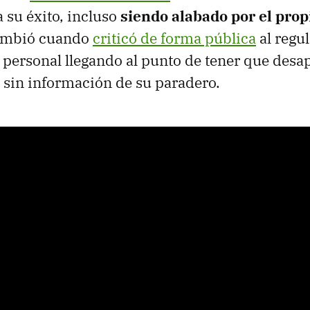
a su éxito, incluso
siendo alabado por el prop
cambió cuando
criticó de forma pública
al regul
a personal llegando al punto de tener que desa
sin información de su paradero.