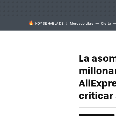
HOY SE HABLA DE
Mercado Libre
Oferta
La asom
millona
AliExpre
criticar