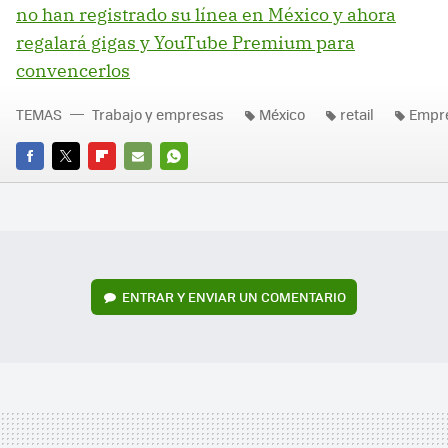
no han registrado su línea en México y ahora
regalará gigas y YouTube Premium para
convencerlos
TEMAS
Trabajo y empresas
México
retail
Empr
FACEBOOK
TWITTER
FLIPBOARD
E-
WHATSAPP
MAIL
ENTRAR Y ENVIAR UN COMENTARIO