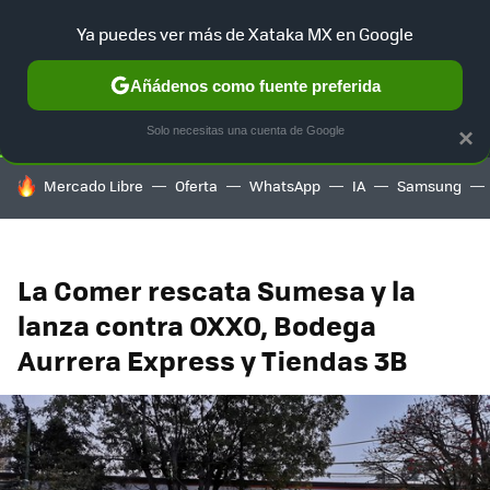
Ya puedes ver más de Xataka MX en Google
SELECCIÓN
GAMING
HOME
AUTO
TERRITORIO SAM
Añádenos como fuente preferida
Solo necesitas una cuenta de Google
×
HOY SE HABLA DE
Mercado Libre
Oferta
WhatsApp
IA
Samsung
La Comer rescata Sumesa y la
lanza contra OXXO, Bodega
Aurrera Express y Tiendas 3B