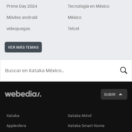
Prime Day 2024
Tecnología en México
Móviles android
México
videojuegos
Telcel
VER MÁS TEMAS
BUSCA
SUBIR
Xataka
Xataka Móvil
Applesfera
Xataka Smart Home