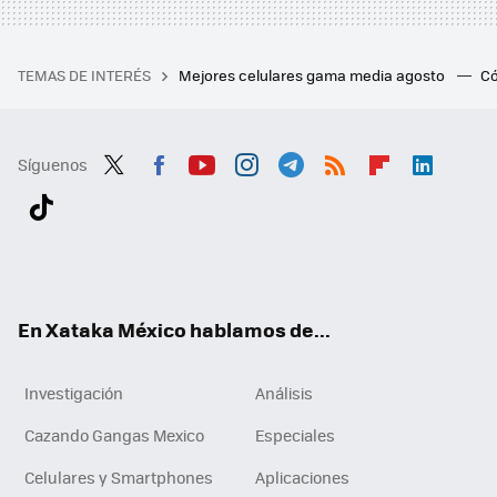
TEMAS DE INTERÉS
Mejores celulares gama media agosto
Có
Síguenos
Twit
Fac
You
Inst
Tele
RSS
Flip
Link
ter
ebo
tub
agr
gra
boa
edI
Tikt
ok
e
am
m
rd
n
ok
En Xataka México hablamos de...
Investigación
Análisis
Cazando Gangas Mexico
Especiales
Celulares y Smartphones
Aplicaciones