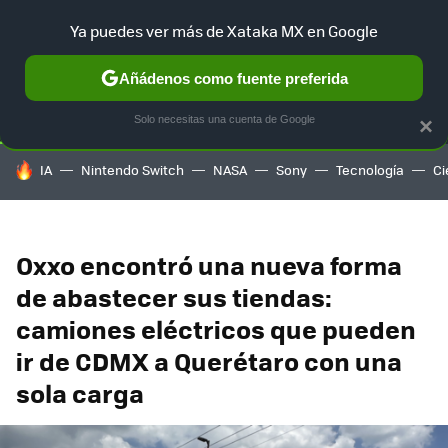
Ya puedes ver más de Xataka MX en Google
SELECCIÓN
GAMING
HOME
AUTO
TERRITORIO SAM
Añádenos como fuente preferida
Solo necesitas una cuenta de Google
×
HOY SE HABLA DE
IA
Nintendo Switch
NASA
Sony
Tecnología
Ci
Oxxo encontró una nueva forma
de abastecer sus tiendas:
camiones eléctricos que pueden
ir de CDMX a Querétaro con una
sola carga