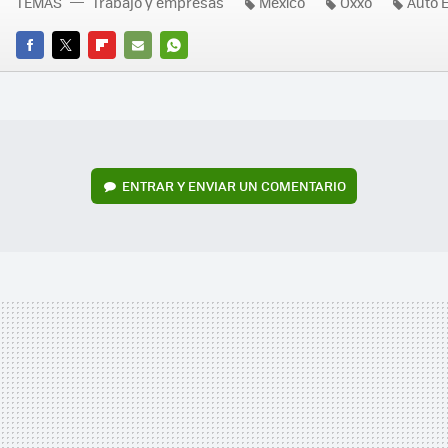
TEMAS
Trabajo y empresas
México
Oxxo
Auto E
FACEBOOK
TWITTER
FLIPBOARD
E-
WHATSAPP
MAIL
ENTRAR Y ENVIAR UN COMENTARIO