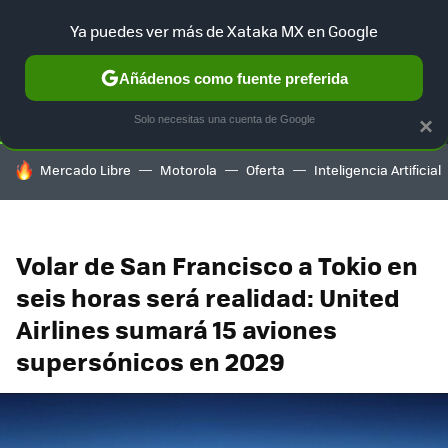
Ya puedes ver más de Xataka MX en Google
SELECCIÓN
GAMING
HOME
AUTO
TERRITORIO SAM
Añádenos como fuente preferida
Solo necesitas una cuenta de Google
×
HOY SE HABLA DE
Mercado Libre
Motorola
Oferta
Inteligencia Artificial
Volar de San Francisco a Tokio en
seis horas será realidad: United
Airlines sumará 15 aviones
supersónicos en 2029