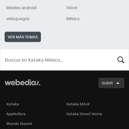
Móviles android
Telcel
videojuegos
México
VER MÁS TEMAS
BUSCA
SUBIR
Xataka
Xataka Móvil
Applesfera
Xataka Smart Home
Mundo Xiaomi