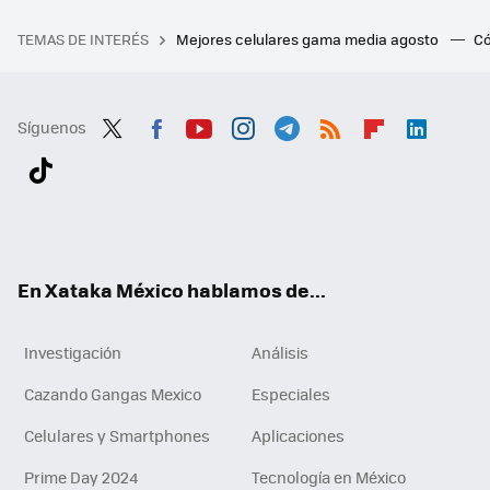
TEMAS DE INTERÉS
Mejores celulares gama media agosto
Có
Síguenos
Twit
Fac
You
Inst
Tele
RSS
Flip
Link
ter
ebo
tub
agr
gra
boa
edI
Tikt
ok
e
am
m
rd
n
ok
En Xataka México hablamos de...
Investigación
Análisis
Cazando Gangas Mexico
Especiales
Celulares y Smartphones
Aplicaciones
Prime Day 2024
Tecnología en México