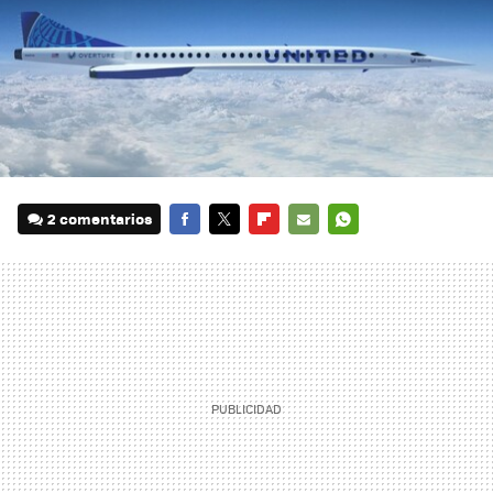
2 comentarios
FACEBOOK
TWITTER
FLIPBOARD
E-
WHATSAPP
MAIL