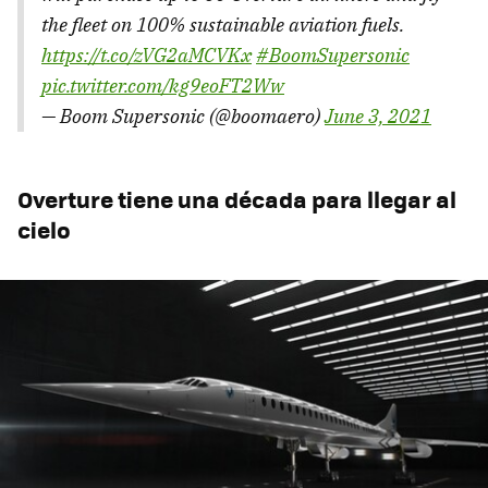
the fleet on 100% sustainable aviation fuels.
https://t.co/zVG2aMCVKx
#BoomSupersonic
pic.twitter.com/kg9eoFT2Ww
— Boom Supersonic (@boomaero)
June 3, 2021
Overture tiene una década para llegar al
cielo