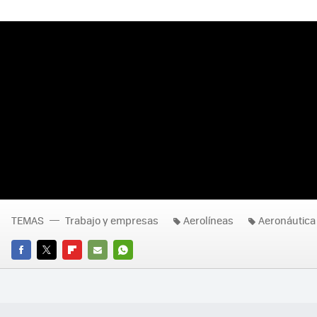
TEMAS
Trabajo y empresas
Aerolíneas
Aeronáutica
FACEBOOK
TWITTER
FLIPBOARD
E-
WHATSAPP
MAIL