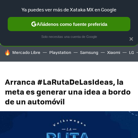
Ya puedes ver más de Xataka MX en Google
SELECCIÓN
GAMING
HOME
AUTO
TERRITORIO SAM
Añádenos como fuente preferida
Solo necesitas una cuenta de Google
×
HOY SE HABLA DE
Mercado Libre
Playstation
Samsung
Xiaomi
LG
Arranca #LaRutaDeLasIdeas, la
meta es generar una idea a bordo
de un automóvil