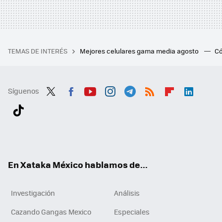
TEMAS DE INTERÉS
Mejores celulares gama media agosto
Có
Síguenos
Twit
Fac
You
Inst
Tele
RSS
Flip
Link
ter
ebo
tub
agr
gra
boa
edI
Tikt
ok
e
am
m
rd
n
ok
En Xataka México hablamos de...
Investigación
Análisis
Cazando Gangas Mexico
Especiales