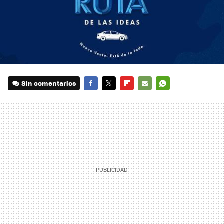
Sin comentarios
FACEBOOK
TWITTER
FLIPBOARD
E-
WHATSAPP
MAIL