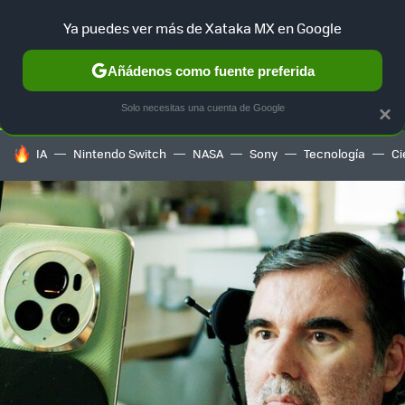
Ya puedes ver más de Xataka MX en Google
SELECCIÓN
GAMING
HOME
AUTO
TERRITORIO SAM
Añádenos como fuente preferida
Solo necesitas una cuenta de Google
×
HOY SE HABLA DE
IA
Nintendo Switch
NASA
Sony
Tecnología
Ci