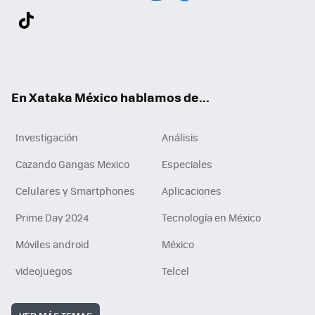
Twit
Fac
You
Inst
Tele
RSS
Flip
Link
ter
ebo
tub
agr
gra
boa
edI
Tikt
ok
e
am
m
rd
n
ok
En Xataka México hablamos de...
Investigación
Análisis
Cazando Gangas Mexico
Especiales
Celulares y Smartphones
Aplicaciones
Prime Day 2024
Tecnología en México
Móviles android
México
videojuegos
Telcel