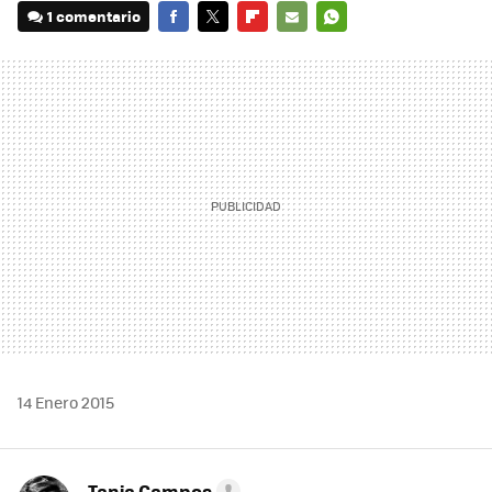
1 comentario
FACEBOOK
TWITTER
FLIPBOARD
E-
WHATSAPP
MAIL
14 Enero 2015
Tania Campos