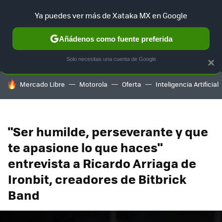
Ya puedes ver más de Xataka MX en Google
MENÚ
NUEVO
Añádenos como fuente preferida
SELECCIÓN
GAMING
HOME
AUTO
TERRITORIO SAM
Solo necesitas una cuenta de Google
×
HOY SE HABLA DE
Mercado Libre
Motorola
Oferta
Inteligencia Artificial
"Ser humilde, perseverante y que
te apasione lo que haces"
entrevista a Ricardo Arriaga de
Ironbit, creadores de Bitbrick
Band