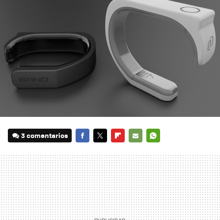
3 comentarios
FACEBOOK
TWITTER
FLIPBOARD
E-
WHATSAPP
MAIL