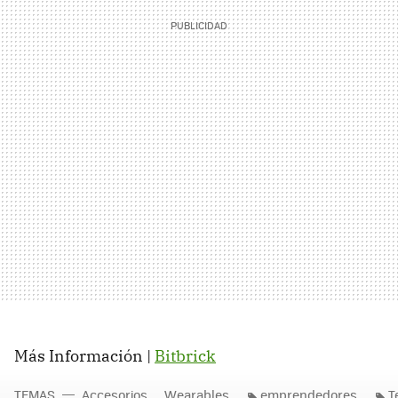
Más Información |
Bitbrick
TEMAS
Accesorios
Wearables
emprendedores
T