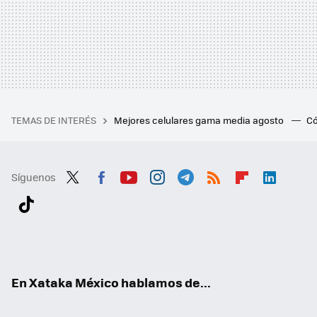
TEMAS DE INTERÉS
Mejores celulares gama media agosto
Có
Síguenos
Twit
Fac
You
Inst
Tele
RSS
Flip
Link
ter
ebo
tub
agr
gra
boa
edI
Tikt
ok
e
am
m
rd
n
ok
En Xataka México hablamos de...