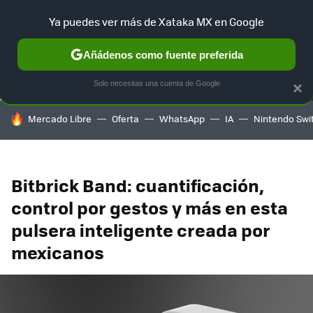
Ya puedes ver más de Xataka MX en Google
SELECCIÓN
GAMING
HOME
AUTO
TERRITORIO SAM
Añádenos como fuente preferida
Solo necesitas una cuenta de Google
×
HOY SE HABLA DE
Mercado Libre
Oferta
WhatsApp
IA
Nintendo Swi
Bitbrick Band: cuantificación,
control por gestos y más en esta
pulsera inteligente creada por
mexicanos